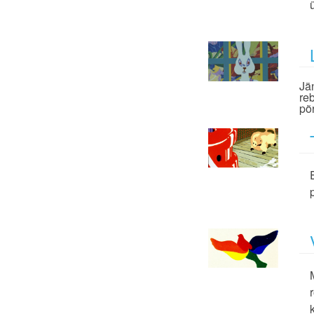
Jä
re
põr