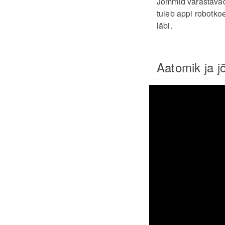
Jõmmid varastavad 
tuleb appi robotko
läbi.
Aatomik ja 