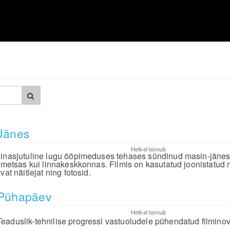
Jänes
Hetkel toimub
inasjutuline lugu ööpimeduses tehases sündinud masin-jänes
i metsas kui linnakeskkonnas. Filmis on kasutatud joonistatud m
vat näitlejat ning fotosid.
Pühapäev
Hetkel toimub
Teaduslik-tehnilise progressi vastuoludele pühendatud filminov