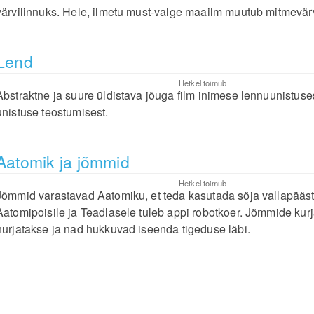
värvilinnuks. Hele, ilmetu must-valge maailm muutub mitmevärv
Lend
Hetkel toimub
Abstraktne ja suure üldistava jõuga film inimese lennuunistuses
unistuse teostumisest.
Aatomik ja jõmmid
Hetkel toimub
Jõmmid varastavad Aatomiku, et teda kasutada sõja vallapääs
Aatomipoisile ja Teadlasele tuleb appi robotkoer. Jõmmide kur
nurjatakse ja nad hukkuvad iseenda tigeduse läbi.