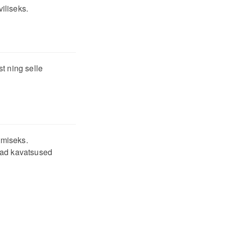
iliseks.
t ning selle
tmiseks.
jad kavatsused