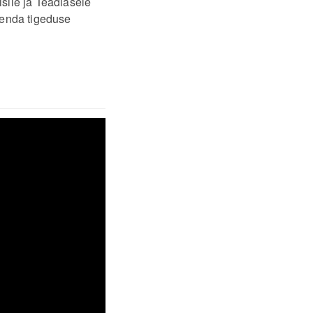
sile ja Teadlasele
eenda tigeduse