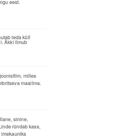
engu eest.
tab teda küll
i. Äkki ilmub
oonisfilm, milles
mbritseva maailma.
lane, sinine,
 Linde ründab kass,
d imekauniks