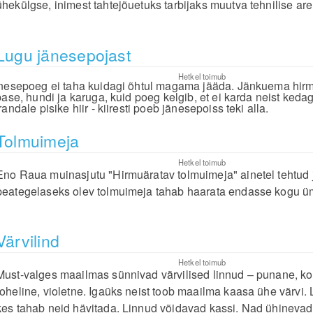
ühekülgse, inimest tahtejõuetuks tarbijaks muutva tehnilise ar
Lugu jänesepojast
Hetkel toimub
nesepoeg ei taha kuidagi õhtul magama jääda. Jänkuema hirmu
base, hundi ja karuga, kuid poeg kelgib, et ei karda neist kedag
andale pisike hiir - kiiresti poeb jänesepoiss teki alla.
Tolmuimeja
Hetkel toimub
Eno Raua muinasjutu "Hirmuäratav tolmuimeja" ainetel tehtud j
peategelaseks olev tolmuimeja tahab haarata endasse kogu ü
Värvilind
Hetkel toimub
Must-valges maailmas sünnivad värvilised linnud – punane, kol
roheline, violetne. Igaüks neist toob maailma kaasa ühe värvi.
kes tahab neid hävitada. Linnud võidavad kassi. Nad ühineva