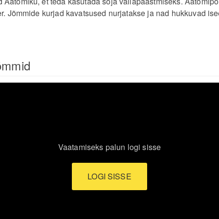
Aatomiku, et teda kasutada sõja vallapäästmiseks. Aatomipoi
er. Jõmmide kurjad kavatsused nurjatakse ja nad hukkuvad is
jõmmid
Vaatamiseks palun logi sisse
LOGI SISSE