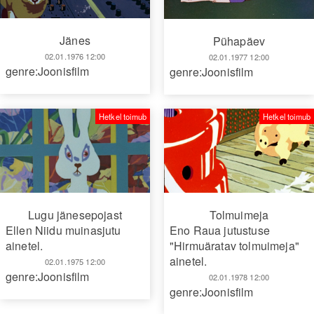
Jänes
Pühapäev
02.01.1976 12:00
02.01.1977 12:00
genre:Joonisfilm
genre:Joonisfilm
Hetkel toimub
Hetkel toimub
Lugu jänesepojast
Tolmuimeja
Ellen Niidu muinasjutu
Eno Raua jutustuse
ainetel.
"Hirmuäratav tolmuimeja"
ainetel.
02.01.1975 12:00
genre:Joonisfilm
02.01.1978 12:00
genre:Joonisfilm