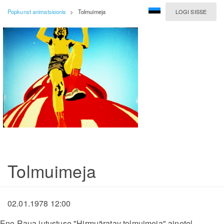
Popkunst animatsioonis
>
Tolmuimeja
LOGI SISSE
Tolmuimeja
02.01.1978 12:00
Eno Raua jutustuse "Hirmuäratav tolmuimeja" ainetel.