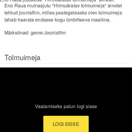
Eno Raua muinasjutu "Hirmuäratav tolmuimeja" ainetel
tehtud joonisfilm, milles peategelaseks olev tolmuimeja
tahab haarata endasse kogu ümbritseva maailma.
Märksõnad:
genre:Joonisfilm
Tolmuimeja
Vaatamiseks palun logi sisse
LOGI SISSE