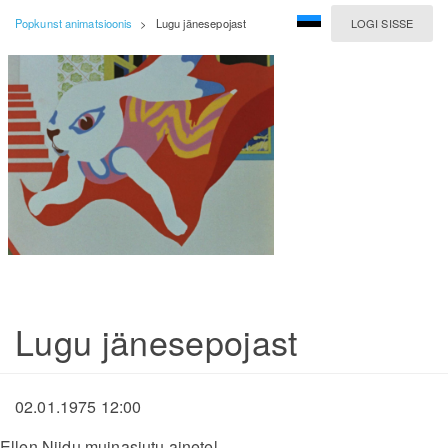
Popkunst animatsioonis
>
Lugu jänesepojast
LOGI SISSE
Lugu jänesepojast
02.01.1975 12:00
Ellen Niidu muinasjutu ainetel.