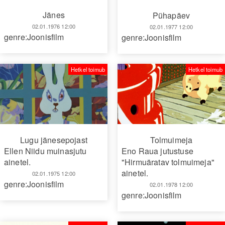
Jänes
Pühapäev
02.01.1976 12:00
02.01.1977 12:00
genre:Joonisfilm
genre:Joonisfilm
Hetkel toimub
Hetkel toimub
Lugu jänesepojast
Tolmuimeja
Ellen Niidu muinasjutu
Eno Raua jutustuse
ainetel.
"Hirmuäratav tolmuimeja"
ainetel.
02.01.1975 12:00
genre:Joonisfilm
02.01.1978 12:00
genre:Joonisfilm