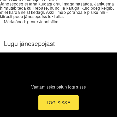
Jänesepoeg ei taha kuidagi õhtul magama jääda. Jänkuema
hirmutab teda küll rebase, hundi ja karuga, kuid poeg kelgib,
et ei karda neist kedagi. Äkki ilmub põrandale pisike hiir -
kiiresti poeb jänesepoiss teki alla.
Märksõnad:
genre:Joonisfilm
Lugu jänesepojast
Vaatamiseks palun logi sisse
LOGI SISSE