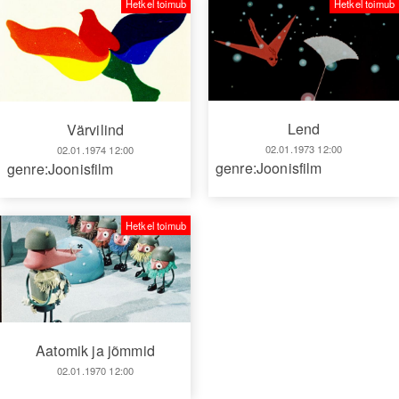
Hetkel toimub
Hetkel toimub
Lend
Värvilind
02.01.1973 12:00
02.01.1974 12:00
genre:Joonisfilm
genre:Joonisfilm
Hetkel toimub
Aatomik ja jõmmid
02.01.1970 12:00