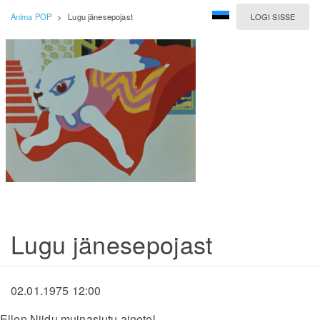
Anima POP
>
Lugu jänesepojast
LOGI SISSE
Lugu jänesepojast
02.01.1975 12:00
Ellen Niidu muinasjutu ainetel.