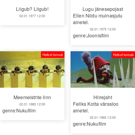
Liigub? Liigub!
Lugu jänesepojast
Ellen Niidu muinasjutu
02.01.1977 12:00
ainetel.
02.01.1975 12:00
genre:Joonisfilm
Hetkel toimub
Hetkel toimub
Hiirejaht
Meemeistrite linn
Feliks Kotta värssloo
02.01.1983 12:00
ainetel.
genre:Nukufilm
02.01.1965 12:00
genre:Nukufilm