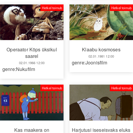
Hetkel toimub
Hetkel toimub
Operaator Kõps üksikul
Klaabu kosmoses
saarel
02.01.1981 12:00
genre:Joonisfilm
02.01.1966 12:00
genre:Nukufilm
Hetkel toimub
Hetkel toimub
Harjutusi iseseisvaks eluks
Kas maakera on