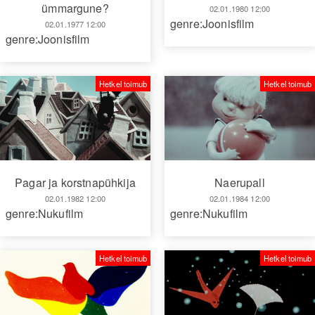
ümmargune?
02.01.1980 12:00
genre:Joonisfilm
02.01.1977 12:00
genre:Joonisfilm
Hetkel toimub
Hetkel toimub
Pagar ja korstnapühkija
Naerupall
02.01.1982 12:00
02.01.1984 12:00
genre:Nukufilm
genre:Nukufilm
Hetkel toimub
Hetkel toimub