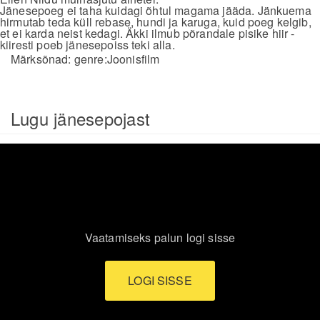
Jänesepoeg ei taha kuidagi õhtul magama jääda. Jänkuema
hirmutab teda küll rebase, hundi ja karuga, kuid poeg kelgib,
et ei karda neist kedagi. Äkki ilmub põrandale pisike hiir -
kiiresti poeb jänesepoiss teki alla.
Märksõnad:
genre:Joonisfilm
Lugu jänesepojast
Vaatamiseks palun logi sisse
LOGI SISSE