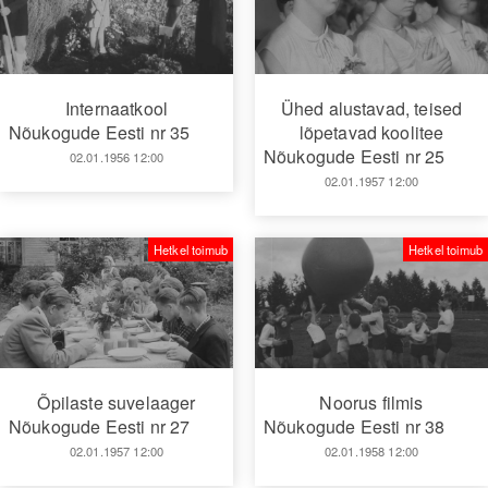
Internaatkool
Ühed alustavad, teised
Nõukogude Eesti nr 35
lõpetavad koolitee
Nõukogude Eesti nr 25
02.01.1956 12:00
02.01.1957 12:00
Hetkel toimub
Hetkel toimub
Õpilaste suvelaager
Noorus filmis
Nõukogude Eesti nr 27
Nõukogude Eesti nr 38
02.01.1957 12:00
02.01.1958 12:00