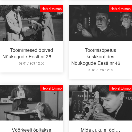
Hetkel toimub
Hetkel toimub
Tööinimesed õpivad
Tootmisõpetus
Nõukogude Eesti nr 38
keskkoolides
Nõukogude Eesti nr 46
02.01.1959 12:00
02.01.1960 12:00
Hetkel toimub
Hetkel toimub
Võõrkeelt õpitakse
Mida Juku ei õpi…