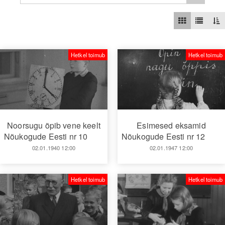
Hetkel toimub
Hetkel toimub
Noorsugu õpib vene keelt
Esimesed eksamid
Nõukogude Eesti nr 10
Nõukogude Eesti nr 12
02.01.1940 12:00
02.01.1947 12:00
Hetkel toimub
Hetkel toimub