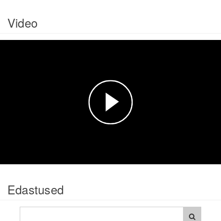
Video
Esita
video
Edastused