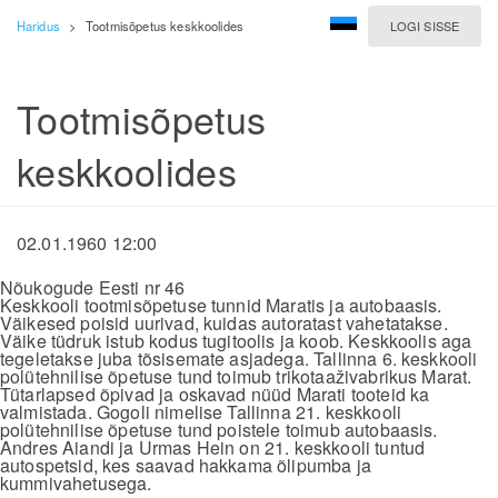
Haridus
>
Tootmisõpetus keskkoolides
LOGI SISSE
Tootmisõpetus
keskkoolides
02.01.1960 12:00
Nõukogude Eesti nr 46
Keskkooli tootmisõpetuse tunnid Maratis ja autobaasis.
Väikesed poisid uurivad, kuidas autoratast vahetatakse.
Väike tüdruk istub kodus tugitoolis ja koob. Keskkoolis aga
tegeletakse juba tõsisemate asjadega. Tallinna 6. keskkooli
polütehnilise õpetuse tund toimub trikotaaživabrikus Marat.
Tütarlapsed õpivad ja oskavad nüüd Marati tooteid ka
valmistada. Gogoli nimelise Tallinna 21. keskkooli
polütehnilise õpetuse tund poistele toimub autobaasis.
Andres Aiandi ja Urmas Hein on 21. keskkooli tuntud
autospetsid, kes saavad hakkama õlipumba ja
kummivahetusega.