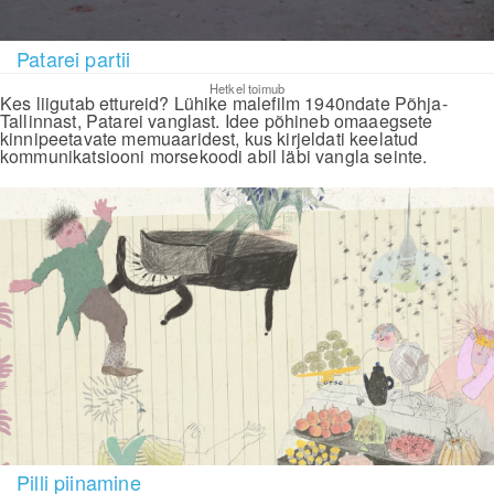
Patarei partii
Hetkel toimub
Kes liigutab ettureid? Lühike malefilm 1940ndate Põhja-
Tallinnast, Patarei vanglast. Idee põhineb omaaegsete
kinnipeetavate memuaaridest, kus kirjeldati keelatud
kommunikatsiooni morsekoodi abil läbi vangla seinte.
Pilli piinamine