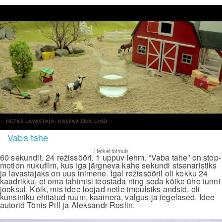
Vaba tahe
Hetkel toimub
60 sekundit. 24 režissööri. 1 uppuv lehm. “Vaba tahe” on stop-
motion nukufilm, kus iga järgneva kahe sekundi stsenaristiks
ja lavastajaks on uus inimene. Igal režissööril oli kokku 24
kaadrikku, et oma tahtmisi teostada ning seda kõike ühe tunni
jooksul. Kõik, mis idee loojad neile impulsiks andsid, oli
kunstniku ehitatud ruum, kaamera, valgus ja tegelased. Idee
autorid Tõnis Pill ja Aleksandr Roslin.