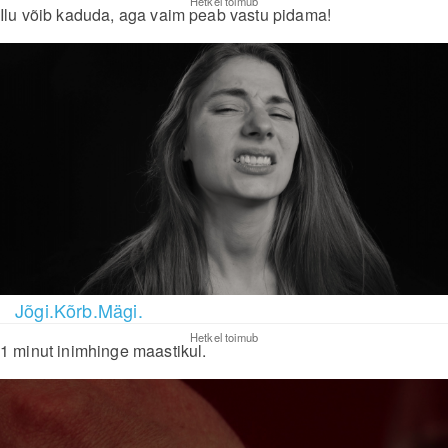
Hetkel toimub
Ilu võib kaduda, aga vaim peab vastu pidama!
Jõgi.Kõrb.Mägi.
Hetkel toimub
1 minut inimhinge maastikul.