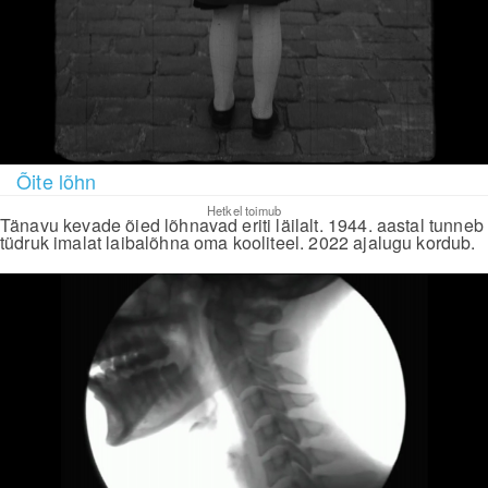
Õite lõhn
Hetkel toimub
Tänavu kevade õied lõhnavad eriti läilalt. 1944. aastal tunneb
tüdruk imalat laibalõhna oma kooliteel. 2022 ajalugu kordub.