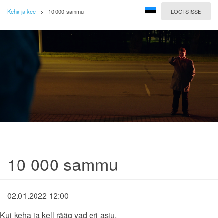
Keha ja keel
>
10 000 sammu
LOGI SISSE
10 000 sammu
02.01.2022 12:00
Kui keha ja kell räägivad eri asju.