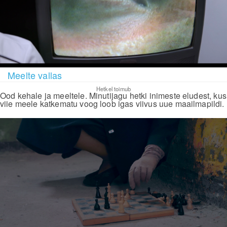
Meelte vallas
Hetkel toimub
Ood kehale ja meeltele. Minutijagu hetki inimeste eludest, kus
viie meele katkematu voog loob igas viivus uue maailmapildi.