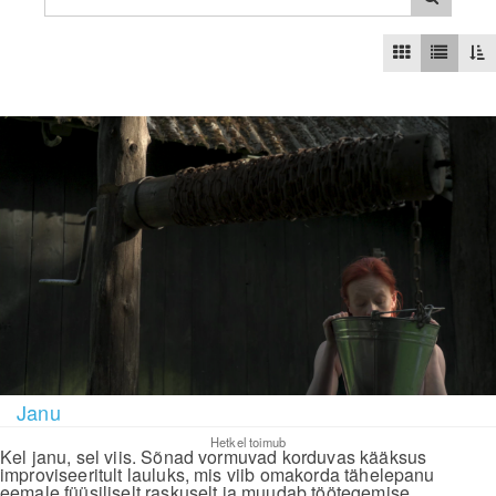
Janu
Hetkel toimub
Kel janu, sel viis. Sõnad vormuvad korduvas kääksus
improviseeritult lauluks, mis viib omakorda tähelepanu
eemale füüsiliselt raskuselt ja muudab töötegemise