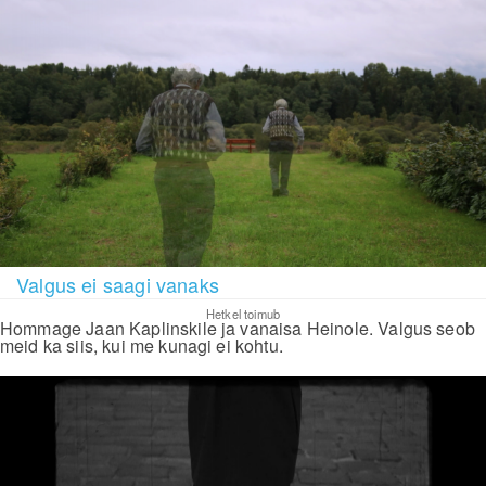
Valgus ei saagi vanaks
Hetkel toimub
Hommage Jaan Kaplinskile ja vanaisa Heinole. Valgus seob
meid ka siis, kui me kunagi ei kohtu.