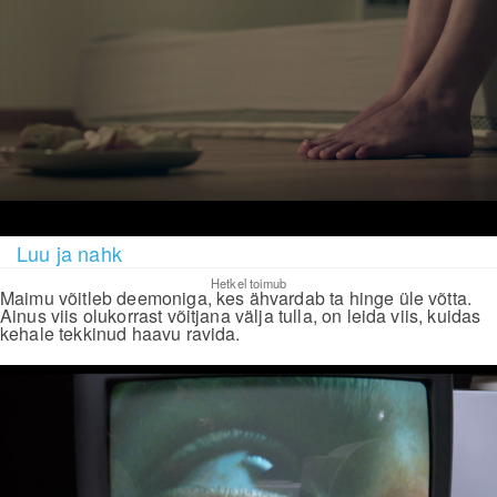
Luu ja nahk
Hetkel toimub
Maimu võitleb deemoniga, kes ähvardab ta hinge üle võtta.
Ainus viis olukorrast võitjana välja tulla, on leida viis, kuidas
kehale tekkinud haavu ravida.