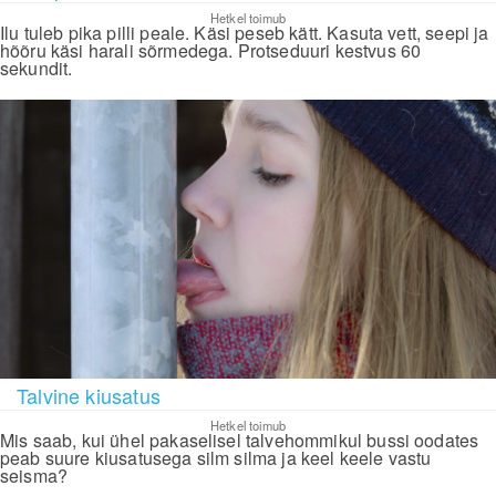
Hetkel toimub
Ilu tuleb pika pilli peale. Käsi peseb kätt. Kasuta vett, seepi ja
hõõru käsi harali sõrmedega. Protseduuri kestvus 60
sekundit.
Talvine kiusatus
Hetkel toimub
Mis saab, kui ühel pakaselisel talvehommikul bussi oodates
peab suure kiusatusega silm silma ja keel keele vastu
seisma?