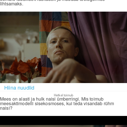
lihtsamaks.
Hiina nuudlid
Hetkel toimub
Mees on alasti ja hulk naisi ümberringi. Mis toimub
meesaktimodelli sisekosmoses, kui teda visandab rühm
naisi?