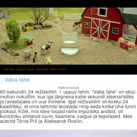
Vaba tahe
Hetkel toimub
60 sekundit. 24 režissööri. 1 uppuv lehm. “Vaba tahe” on stop-
motion nukufilm, kus iga järgneva kahe sekundi stsenaristiks
ja lavastajaks on uus inimene. Igal režissööril oli kokku 24
kaadrikku, et oma tahtmisi teostada ning seda kõike ühe tunni
jooksul. Kõik, mis idee loojad neile impulsiks andsid, oli
kunstniku ehitatud ruum, kaamera, valgus ja tegelased. Idee
autorid Tõnis Pill ja Aleksandr Roslin.