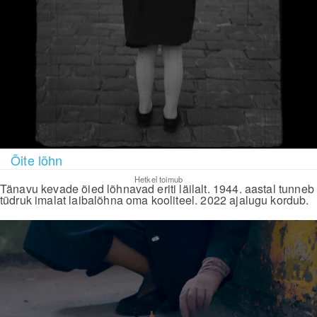
Õite lõhn
Hetkel toimub
Tänavu kevade õied lõhnavad eriti läilalt. 1944. aastal tunneb
tüdruk imalat laibalõhna oma kooliteel. 2022 ajalugu kordub.