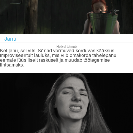
Janu
Hetkel toimub
Kel janu, sel viis. Sõnad vormuvad korduvas kääksus
improviseeritult lauluks, mis viib omakorda tähelepanu
eemale füüsiliselt raskuselt ja muudab töötegemise
lihtsamaks.