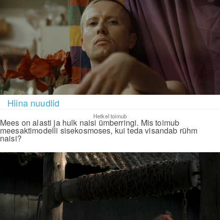
Hiina nuudlid
Hetkel toimub
Mees on alasti ja hulk naisi ümberringi. Mis toimub
meesaktimodelli sisekosmoses, kui teda visandab rühm
naisi?