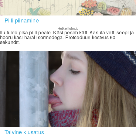
Pilli piinamine
Hetkel toimub
Ilu tuleb pika pilli peale. Käsi peseb kätt. Kasuta vett, seepi ja
hõõru käsi harali sõrmedega. Protseduuri kestvus 60
sekundit.
Talvine kiusatus