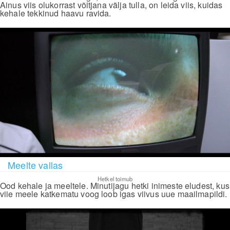
Ainus viis olukorrast võitjana välja tulla, on leida viis, kuidas
kehale tekkinud haavu ravida.
Meelte vallas
Hetkel toimub
Ood kehale ja meeltele. Minutijagu hetki inimeste eludest, kus
viie meele katkematu voog loob igas viivus uue maailmapildi.