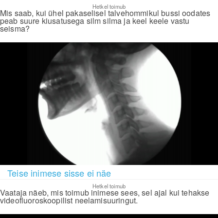
Hetkel toimub
Mis saab, kui ühel pakaselisel talvehommikul bussi oodates
peab suure kiusatusega silm silma ja keel keele vastu
seisma?
Teise inimese sisse ei näe
Hetkel toimub
Vaataja näeb, mis toimub inimese sees, sel ajal kui tehakse
videofluoroskoopilist neelamisuuringut.