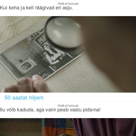
Hetkel toimub
Kui keha ja kell räägivad eri asju.
50 aastat hiljem
Hetkel toimub
Ilu võib kaduda, aga vaim peab vastu pidama!