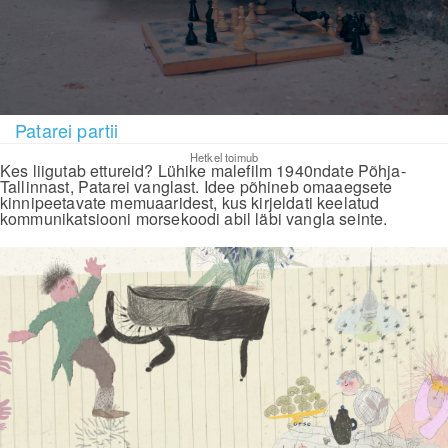
Patarei partii
Hetkel toimub
Kes liigutab ettureid? Lühike malefilm 1940ndate Põhja-
Tallinnast, Patarei vanglast. Idee põhineb omaaegsete
kinnipeetavate memuaaridest, kus kirjeldati keelatud
kommunikatsiooni morsekoodi abil läbi vangla seinte.