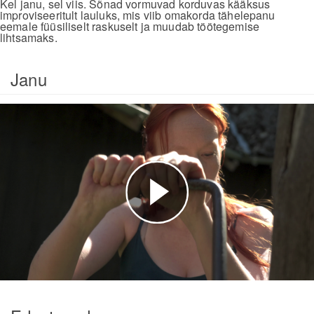
Kel janu, sel viis. Sõnad vormuvad korduvas kääksus
improviseeritult lauluks, mis viib omakorda tähelepanu
eemale füüsiliselt raskuselt ja muudab töötegemise
lihtsamaks.
Janu
Esita
video