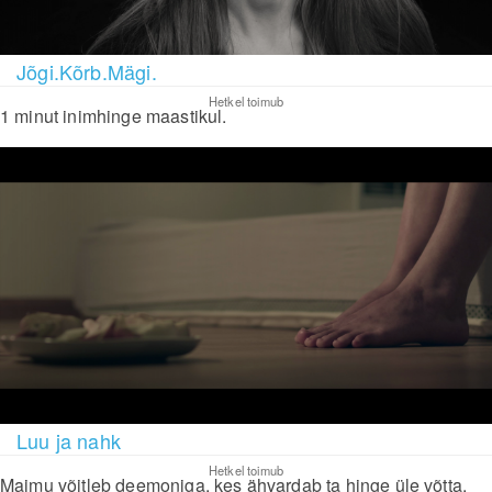
Jõgi.Kõrb.Mägi.
Hetkel toimub
1 minut inimhinge maastikul.
Luu ja nahk
Hetkel toimub
Maimu võitleb deemoniga, kes ähvardab ta hinge üle võtta.