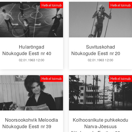
Hetkel toimub
Hetkel toimub
Hularõngad
Suvituskohad
Nõukogude Eesti nr 40
Nõukogude Eesti nr 20
02.01.1963 12:00
02.01.1963 12:00
Hetkel toimub
Hetkel toimub
Noorsookohvik Meloodia
Kolhoosnikute puhkekodu
Nõukogude Eesti nr 39
Narva-Jõesuus