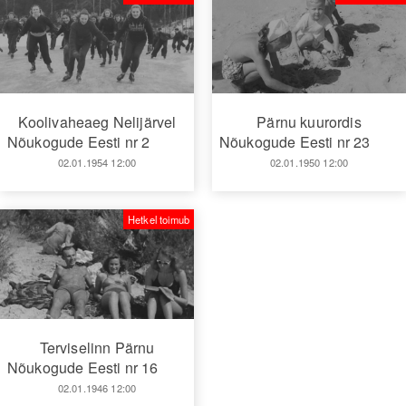
Koolivaheaeg Nelijärvel
Pärnu kuurordis
Nõukogude Eesti nr 2
Nõukogude Eesti nr 23
02.01.1954 12:00
02.01.1950 12:00
Hetkel toimub
Terviselinn Pärnu
Nõukogude Eesti nr 16
02.01.1946 12:00