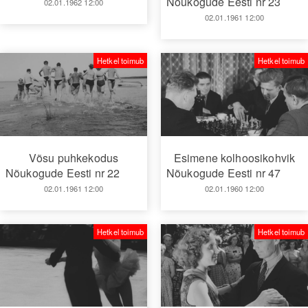
Nõukogude Eesti nr 23
02.01.1962 12:00
02.01.1961 12:00
Hetkel toimub
Hetkel toimub
Võsu puhkekodus
Esimene kolhoosikohvik
Nõukogude Eesti nr 22
Nõukogude Eesti nr 47
02.01.1961 12:00
02.01.1960 12:00
Hetkel toimub
Hetkel toimub