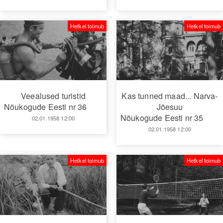
Hetkel toimub
Hetkel toimub
Veealused turistid
Kas tunned maad... Narva-
Nõukogude Eesti nr 36
Jõesuu
Nõukogude Eesti nr 35
02.01.1958 12:00
02.01.1958 12:00
Hetkel toimub
Hetkel toimub