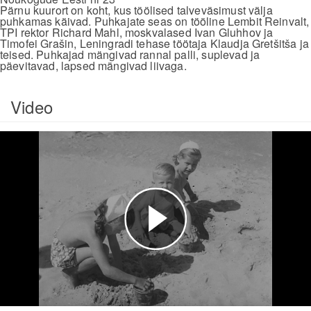
Pärnu kuurort on koht, kus töölised talveväsimust välja
puhkamas käivad. Puhkajate seas on tööline Lembit Reinvalt,
TPI rektor Richard Mahl, moskvalased Ivan Gluhhov ja
Timofei Grašin, Leningradi tehase töötaja Klaudja Gretšitša ja
teised. Puhkajad mängivad rannal palli, suplevad ja
päevitavad, lapsed mängivad liivaga.
Video
Esita
video