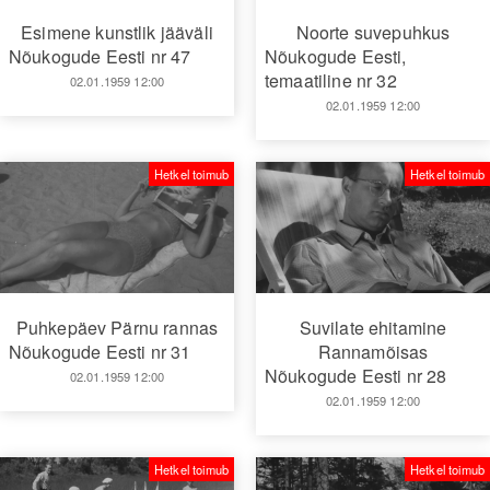
Esimene kunstlik jääväli
Noorte suvepuhkus
Nõukogude Eesti nr 47
Nõukogude Eesti,
temaatiline nr 32
02.01.1959 12:00
02.01.1959 12:00
Hetkel toimub
Hetkel toimub
Puhkepäev Pärnu rannas
Suvilate ehitamine
Nõukogude Eesti nr 31
Rannamõisas
Nõukogude Eesti nr 28
02.01.1959 12:00
02.01.1959 12:00
Hetkel toimub
Hetkel toimub