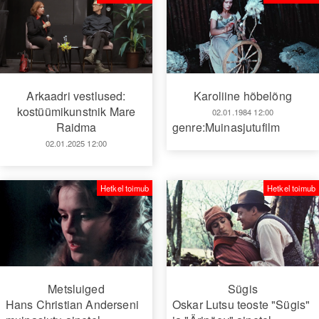
Arkaadri vestlused:
Karoliine hõbelõng
kostüümikunstnik Mare
02.01.1984 12:00
Raidma
genre:Muinasjutufilm
02.01.2025 12:00
Hetkel toimub
Hetkel toimub
Metsluiged
Sügis
Hans Christian Anderseni
Oskar Lutsu teoste "Sügis"