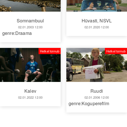
Somnambuul
Hüvasti, NSVL
02.01.2003 12:00
02.01.2020 12:00
genre:Draama
Hetkel toimub
Hetkel toimub
Kalev
Ruudi
02.01.2022 12:00
02.01.2006 12:00
genre:Koguperefilm