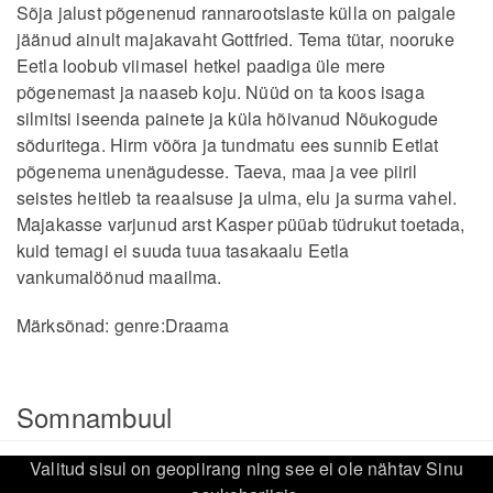
Sõja jalust põgenenud rannarootslaste külla on paigale
jäänud ainult majakavaht Gottfried. Tema tütar, nooruke
Eetla loobub viimasel hetkel paadiga üle mere
põgenemast ja naaseb koju. Nüüd on ta koos isaga
silmitsi iseenda painete ja küla hõivanud Nõukogude
sõduritega. Hirm võõra ja tundmatu ees sunnib Eetlat
põgenema unenägudesse. Taeva, maa ja vee piiril
seistes heitleb ta reaalsuse ja ulma, elu ja surma vahel.
Majakasse varjunud arst Kasper püüab tüdrukut toetada,
kuid temagi ei suuda tuua tasakaalu Eetla
vankumalöönud maailma.
Märksõnad:
genre:Draama
Somnambuul
Valitud sisul on geopiirang ning see ei ole nähtav Sinu