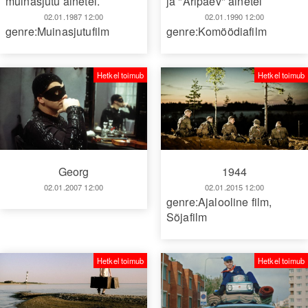
muinasjutu ainetel.
ja "Äripäev" ainetel
02.01.1987 12:00
02.01.1990 12:00
genre:Muinasjutufilm
genre:Komöödiafilm
Hetkel toimub
Hetkel toimub
1944
Georg
02.01.2015 12:00
02.01.2007 12:00
genre:Ajalooline film
,
Sõjafilm
Hetkel toimub
Hetkel toimub