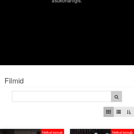
asukohariigis.
Filmid
Hetkel toimub
Hetkel toimub