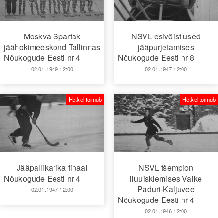
Moskva Spartak
NSVL esivõistlused
jäähokimeeskond Tallinnas
jääpurjetamises
Nõukogude Eesti nr 4
Nõukogude Eesti nr 8
02.01.1949 12:00
02.01.1947 12:00
Hetkel toimub
Hetkel toimub
Jääpallikarika finaal
NSVL tšempion
Nõukogude Eesti nr 4
iluuisklemises Vaike
Paduri-Kaljuvee
02.01.1947 12:00
Nõukogude Eesti nr 4
02.01.1946 12:00