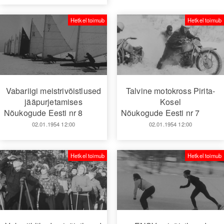
Hetkel toimub
Hetkel toimub
Vabariigi meistrivõistlused
Talvine motokross Pirita-
jääpurjetamises
Kosel
Nõukogude Eesti nr 8
Nõukogude Eesti nr 7
02.01.1954 12:00
02.01.1954 12:00
Hetkel toimub
Hetkel toimub