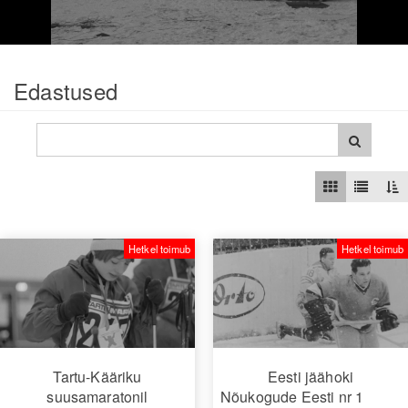
Edastused
Hetkel toimub
Hetkel toimub
Tartu-Kääriku
Eesti jäähoki
suusamaratonil
Nõukogude Eesti nr 1