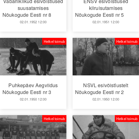
Vabariiklikud esivõistlused
ENSV esivõistlused
suusatamises
kiiruisutamises
Nõukogude Eesti nr 8
Nõukogude Eesti nr 5
02.01.1952 12:00
02.01.1951 12:00
Hetkel toimub
Hetkel toimub
Puhkepäev Aegviidus
NSVL esivõistlustelt
Nõukogude Eesti nr 3
Nõukogude Eesti nr 2
02.01.1950 12:00
02.01.1950 12:00
Hetkel toimub
Hetkel toimub