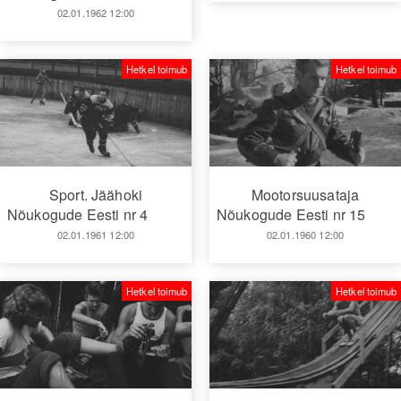
02.01.1962 12:00
Hetkel toimub
Hetkel toimub
Sport. Jäähoki
Mootorsuusataja
Nõukogude Eesti nr 4
Nõukogude Eesti nr 15
02.01.1961 12:00
02.01.1960 12:00
Hetkel toimub
Hetkel toimub