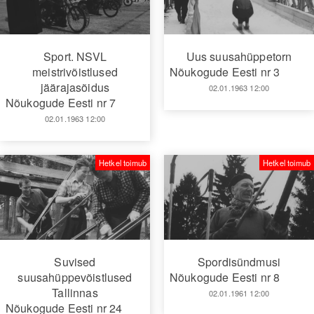
Sport. NSVL
Uus suusahüppetorn
meistrivõistlused
Nõukogude Eesti nr 3
jäärajasõidus
02.01.1963 12:00
Nõukogude Eesti nr 7
02.01.1963 12:00
Hetkel toimub
Hetkel toimub
Suvised
Spordisündmusi
suusahüppevõistlused
Nõukogude Eesti nr 8
Tallinnas
02.01.1961 12:00
Nõukogude Eesti nr 24