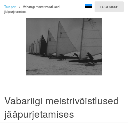
Talisport
>
Vabariigi meistrivõistlused
LOGI SISSE
jääpurjetamises
Vabariigi meistrivõistlused
jääpurjetamises