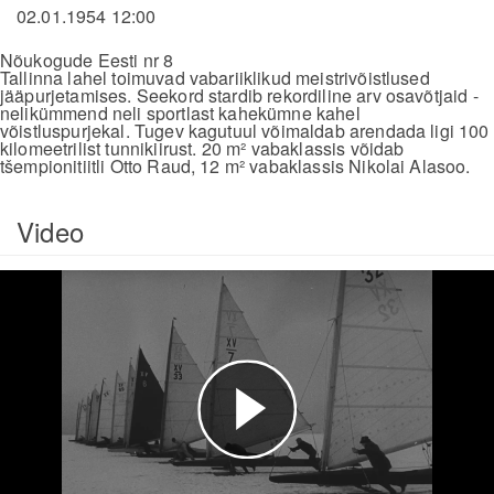
02.01.1954 12:00
Nõukogude Eesti nr 8
Tallinna lahel toimuvad vabariiklikud meistrivõistlused
jääpurjetamises. Seekord stardib rekordiline arv osavõtjaid -
nelikümmend neli sportlast kahekümne kahel
võistluspurjekal. Tugev kagutuul võimaldab arendada ligi 100
kilomeetrilist tunnikiirust. 20 m² vabaklassis võidab
tšempionitiitli Otto Raud, 12 m² vabaklassis Nikolai Alasoo.
Video
Esita
video