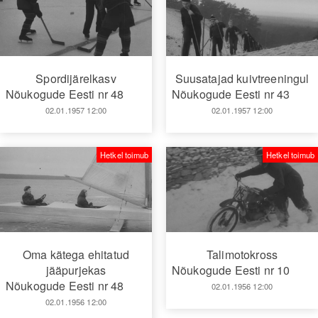
Spordijärelkasv
Suusatajad kuivtreeningul
Nõukogude Eesti nr 48
Nõukogude Eesti nr 43
02.01.1957 12:00
02.01.1957 12:00
Hetkel toimub
Hetkel toimub
Oma kätega ehitatud
Talimotokross
jääpurjekas
Nõukogude Eesti nr 10
Nõukogude Eesti nr 48
02.01.1956 12:00
02.01.1956 12:00