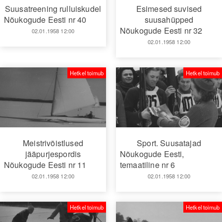
Suusatreening rulluiskudel
Esimesed suvised
Nõukogude Eesti nr 40
suusahüpped
Nõukogude Eesti nr 32
02.01.1958 12:00
02.01.1958 12:00
Hetkel toimub
Hetkel toimub
Meistrivõistlused
Sport. Suusatajad
jääpurjespordis
Nõukogude Eesti,
Nõukogude Eesti nr 11
temaatiline nr 6
02.01.1958 12:00
02.01.1958 12:00
Hetkel toimub
Hetkel toimub