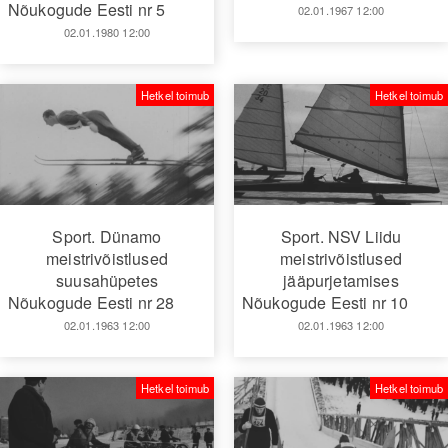
Nõukogude Eesti nr 5
02.01.1967 12:00
02.01.1980 12:00
Hetkel toimub
Hetkel toimub
Sport. Dünamo
Sport. NSV Liidu
meistrivõistlused
meistrivõistlused
suusahüpetes
jääpurjetamises
Nõukogude Eesti nr 28
Nõukogude Eesti nr 10
02.01.1963 12:00
02.01.1963 12:00
Hetkel toimub
Hetkel toimub