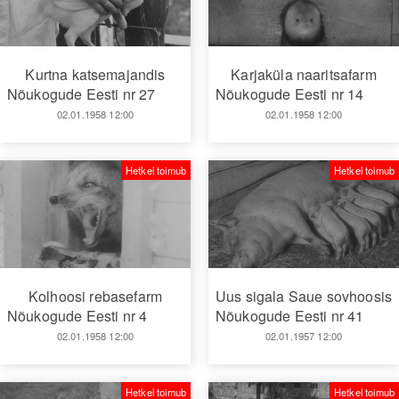
Kurtna katsemajandis
Karjaküla naaritsafarm
Nõukogude Eesti nr 27
Nõukogude Eesti nr 14
02.01.1958 12:00
02.01.1958 12:00
Hetkel toimub
Hetkel toimub
Kolhoosi rebasefarm
Uus sigala Saue sovhoosis
Nõukogude Eesti nr 4
Nõukogude Eesti nr 41
02.01.1958 12:00
02.01.1957 12:00
Hetkel toimub
Hetkel toimub