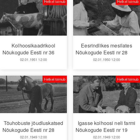
Hetkel toimub
Hetkel toimub
Kolhoosikaadrikool
Eesrindlikes mesilates
Nõukogude Eesti nr 36
Nõukogude Eesti nr 28
02.01.1951 12:00
02.01.1950 12:00
Hetkel toimub
Hetkel toimub
Tõuhobuste jõudluskatsed
Igasse kolhoosi neli farmi
Nõukogude Eesti nr 28
Nõukogude Eesti nr 19
02.01.1949 12:00
02.01.1949 12:00