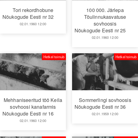
Tori rekordhobune
100 000. Järlepa
Nõukogude Eesti nr 32
Tõulinnukasvatuse
sovhoosis
02.01.1960 12:00
Nõukogude Eesti nr 25
02.01.1960 12:00
Hetkel toimub
Hetkel toimub
Mehhaniseeritud töö Keila
Sommerlingi sovhoosis
sovhoosi kanafarmis
Nõukogude Eesti nr 36
Nõukogude Eesti nr 16
02.01.1959 12:00
02.01.1960 12:00