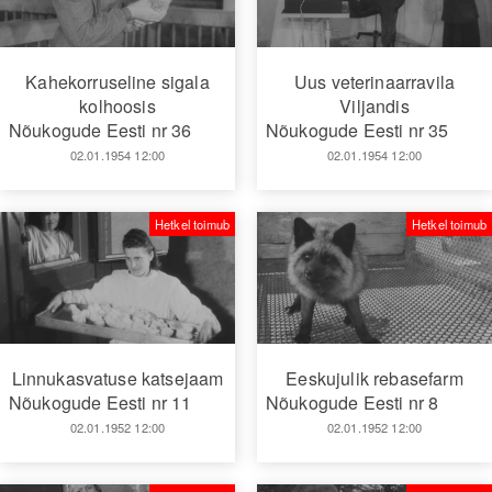
Kahekorruseline sigala
Uus veterinaarravila
kolhoosis
Viljandis
Nõukogude Eesti nr 36
Nõukogude Eesti nr 35
02.01.1954 12:00
02.01.1954 12:00
Hetkel toimub
Hetkel toimub
Linnukasvatuse katsejaam
Eeskujulik rebasefarm
Nõukogude Eesti nr 11
Nõukogude Eesti nr 8
02.01.1952 12:00
02.01.1952 12:00