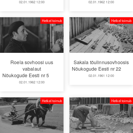
02.01.1962 12:00
02.01.1962 12:00
Hetkel toimub
Hetkel toimub
Roela sovhoosi uus
Sakala tõulinnusovhoosis
vabalaut
Nõukogude Eesti nr 22
Nõukogude Eesti nr 5
02.01.1961 12:00
02.01.1962 12:00
Hetkel toimub
Hetkel toimub