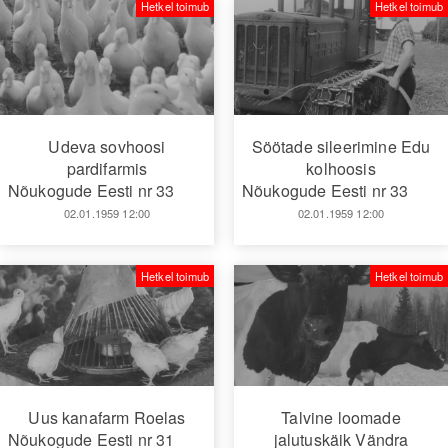
Hetkel toimub
Hetkel toimub
Udeva sovhoosi
Söötade sileerimine Edu
pardifarmis
kolhoosis
Nõukogude Eesti nr 33
Nõukogude Eesti nr 33
02.01.1959 12:00
02.01.1959 12:00
Hetkel toimub
Hetkel toimub
Uus kanafarm Roelas
Talvine loomade
Nõukogude Eesti nr 31
jalutuskäik Vändra