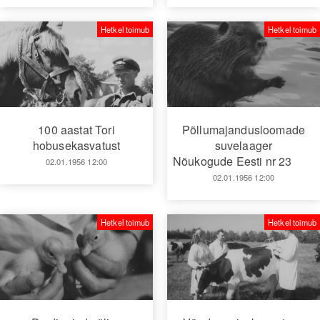
Hetkel toimub
Hetkel toimub
100 aastat Tori
Põllumajandusloomade
hobusekasvatust
suvelaager
Nõukogude Eesti nr 23
02.01.1956 12:00
02.01.1956 12:00
Hetkel toimub
Hetkel toimub