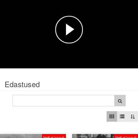
Esita
video
Edastused
Hetkel toimub
Hetkel toimub