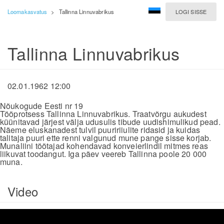
Loomakasvatus
>
Tallinna Linnuvabrikus
LOGI SISSE
Tallinna Linnuvabrikus
02.01.1962 12:00
Nõukogude Eesti nr 19
Tööprotsess Tallinna Linnuvabrikus. Traatvõrgu aukudest
küünitavad järjest välja udusulis tibude uudishimulikud pead.
Näeme eluskanadest tulvil puuririiulite ridasid ja kuidas
talitaja puuri ette renni valgunud mune pange sisse korjab.
Munaliini töötajad kohendavad konveierlindil mitmes reas
liikuvat toodangut. Iga päev veereb Tallinna poole 20 000
muna.
Video