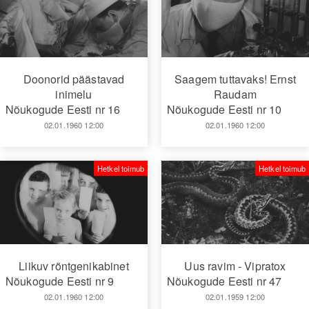
Doonorid päästavad
Saagem tuttavaks! Ernst
inimelu
Raudam
Nõukogude Eesti nr 16
Nõukogude Eesti nr 10
02.01.1960 12:00
02.01.1960 12:00
Hetkel toimub
Hetkel toimub
Liikuv röntgenikabinet
Uus ravim - Vipratox
Nõukogude Eesti nr 9
Nõukogude Eesti nr 47
02.01.1960 12:00
02.01.1959 12:00