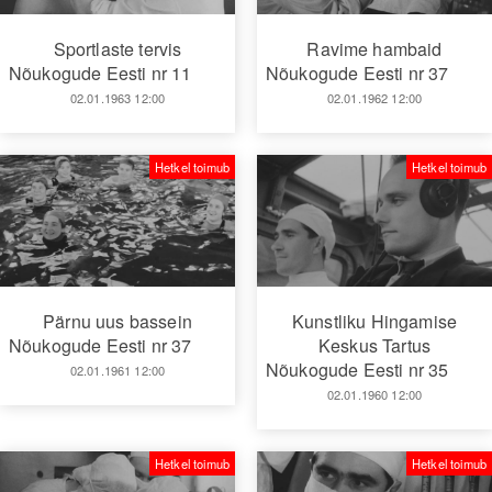
Sportlaste tervis
Ravime hambaid
Nõukogude Eesti nr 11
Nõukogude Eesti nr 37
02.01.1963 12:00
02.01.1962 12:00
Hetkel toimub
Hetkel toimub
Pärnu uus bassein
Kunstliku Hingamise
Nõukogude Eesti nr 37
Keskus Tartus
Nõukogude Eesti nr 35
02.01.1961 12:00
02.01.1960 12:00
Hetkel toimub
Hetkel toimub