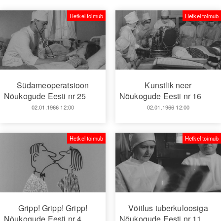
Hetkel toimub
Hetkel toimub
Südameoperatsioon
Kunstlik neer
Nõukogude Eesti nr 25
Nõukogude Eesti nr 16
02.01.1966 12:00
02.01.1966 12:00
Hetkel toimub
Hetkel toimub
Gripp! Gripp! Gripp!
Võitlus tuberkuloosiga
Nõukogude Eesti nr 4
Nõukogude Eesti nr 11