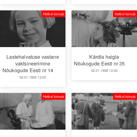
Hetkel toimub
Hetkel toimub
Lastehalvatuse vastane
Kärdla haigla
vaktsineerimine
Nõukogude Eesti nr 35
Nõukogude Eesti nr 14
02.01.1958 12:00
02.01.1959 12:00
Hetkel toimub
Hetkel toimub