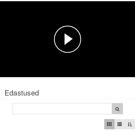
Esita
video
Edastused