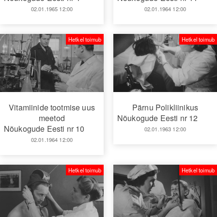
02.01.1965 12:00
02.01.1964 12:00
Hetkel toimub
Hetkel toimub
Vitamiinide tootmise uus
Pärnu Polikliinikus
meetod
Nõukogude Eesti nr 12
Nõukogude Eesti nr 10
02.01.1963 12:00
02.01.1964 12:00
Hetkel toimub
Hetkel toimub