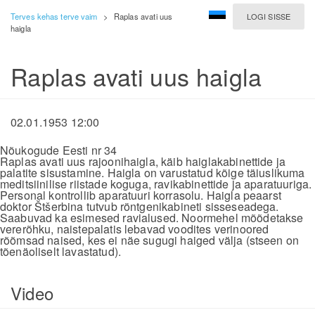
Terves kehas terve vaim
>
Raplas avati uus
LOGI SISSE
haigla
Raplas avati uus haigla
02.01.1953 12:00
Nõukogude Eesti nr 34
Raplas avati uus rajoonihaigla, käib haiglakabinettide ja
palatite sisustamine. Haigla on varustatud kõige täiuslikuma
meditsiinilise riistade koguga, ravikabinettide ja aparatuuriga.
Personal kontrollib aparatuuri korrasolu. Haigla peaarst
doktor Štšerbina tutvub röntgenikabineti sisseseadega.
Saabuvad ka esimesed ravialused. Noormehel mõõdetakse
vererõhku, naistepalatis lebavad voodites verinoored
rõõmsad naised, kes ei näe sugugi haiged välja (stseen on
tõenäoliselt lavastatud).
Video