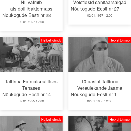
Nii valmib
Võistlesid sanitaarsalgad
atsidofiilbaktermass
Nõukogude Eesti nr 27
Nõukogude Eesti nr 28
02.01.1957 12:00
02.01.1957 12:00
Hetkel toimub
Hetkel toimub
Tallinna Farmatseutilises
10 aastat Tallinna
Tehases
Vereülekande Jaama
Nõukogude Eesti nr 14
Nõukogude Eesti nr 1
02.01.1955 12:00
02.01.1955 12:00
Hetkel toimub
Hetkel toimub