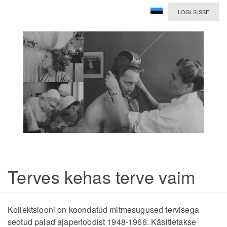
LOGI SISSE
Terves kehas terve vaim
Kollektsiooni on koondatud mitmesugused tervisega
seotud palad ajaperioodist 1948-1966. Käsitletakse