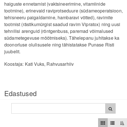
haiguste ennetamist (vaktsineerimine, vitamiinide
tootmine), erinevaid raviprotseduure (südameoperatsioon,
tehisneeru paigaldamine, hambaravi võtted), ravimite
tootmist (rästikumürgist saadud ravim Vipratox) ning uusi
tehnilisi arenguid (röntgenbuss, paremad võimalused
südametegevuse mõõtmiseks). Tähelepanu juhitakse ka
doonorluse olulisusele ning tähistatakse Punase Risti
juubelit.
Koostaja: Kati Vuks, Rahvusarhiiv
Edastused