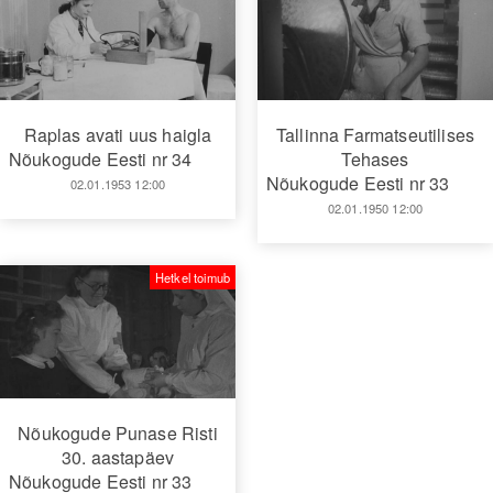
Raplas avati uus haigla
Tallinna Farmatseutilises
Nõukogude Eesti nr 34
Tehases
Nõukogude Eesti nr 33
02.01.1953 12:00
02.01.1950 12:00
Hetkel toimub
Nõukogude Punase Risti
30. aastapäev
Nõukogude Eesti nr 33