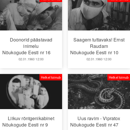
Doonorid päästavad
Saagem tuttavaks! Ernst
inimelu
Raudam
Nõukogude Eesti nr 16
Nõukogude Eesti nr 10
02.01.1960 12:00
02.01.1960 12:00
Hetkel toimub
Hetkel toimub
Liikuv röntgenikabinet
Uus ravim - Vipratox
Nõukogude Eesti nr 9
Nõukogude Eesti nr 47