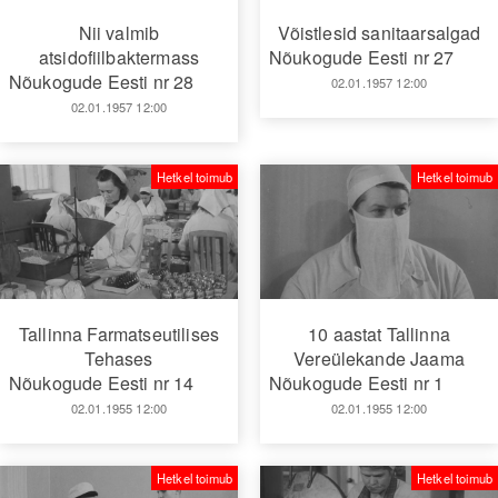
Nii valmib
Võistlesid sanitaarsalgad
atsidofiilbaktermass
Nõukogude Eesti nr 27
Nõukogude Eesti nr 28
02.01.1957 12:00
02.01.1957 12:00
Hetkel toimub
Hetkel toimub
Tallinna Farmatseutilises
10 aastat Tallinna
Tehases
Vereülekande Jaama
Nõukogude Eesti nr 14
Nõukogude Eesti nr 1
02.01.1955 12:00
02.01.1955 12:00
Hetkel toimub
Hetkel toimub