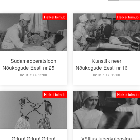
Hetkel toimub
Hetkel toimub
Südameoperatsioon
Kunstlik neer
Nõukogude Eesti nr 25
Nõukogude Eesti nr 16
02.01.1966 12:00
02.01.1966 12:00
Hetkel toimub
Hetkel toimub
Gripp! Gripp! Gripp!
Võitlus tuberkuloosiga