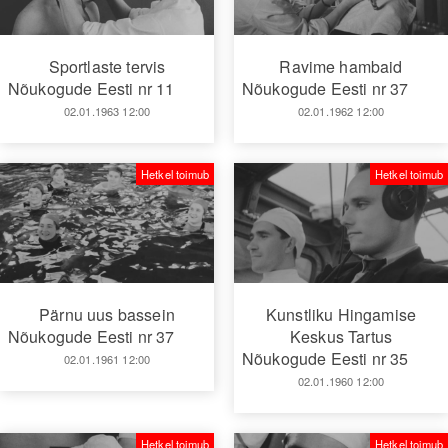
Sportlaste tervis
Ravime hambaid
Nõukogude Eesti nr 11
Nõukogude Eesti nr 37
02.01.1963 12:00
02.01.1962 12:00
Hetkel toimub
Hetkel toimub
Pärnu uus bassein
Kunstliku Hingamise
Nõukogude Eesti nr 37
Keskus Tartus
Nõukogude Eesti nr 35
02.01.1961 12:00
02.01.1960 12:00
Hetkel toimub
Hetkel toimub