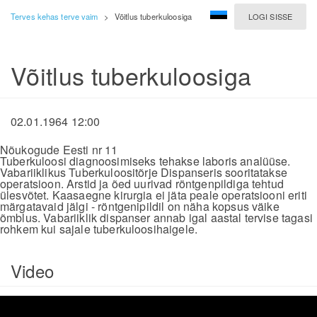
Terves kehas terve vaim
>
Võitlus tuberkuloosiga
LOGI SISSE
Võitlus tuberkuloosiga
02.01.1964 12:00
Nõukogude Eesti nr 11
Tuberkuloosi diagnoosimiseks tehakse laboris analüüse.
Vabariiklikus Tuberkuloositõrje Dispanseris sooritatakse
operatsioon. Arstid ja õed uurivad röntgenpildiga tehtud
ülesvõtet. Kaasaegne kirurgia ei jäta peale operatsiooni eriti
märgatavaid jälgi - röntgenipildil on näha kopsus väike
õmblus. Vabariiklik dispanser annab igal aastal tervise tagasi
rohkem kui sajale tuberkuloosihaigele.
Video