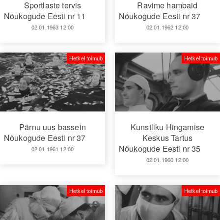
Sportlaste tervis
Ravime hambaid
Nõukogude Eesti nr 11
Nõukogude Eesti nr 37
02.01.1963 12:00
02.01.1962 12:00
Hetkel toimub
Hetkel toimub
Pärnu uus bassein
Kunstliku Hingamise
Nõukogude Eesti nr 37
Keskus Tartus
Nõukogude Eesti nr 35
02.01.1961 12:00
02.01.1960 12:00
Hetkel toimub
Hetkel toimub