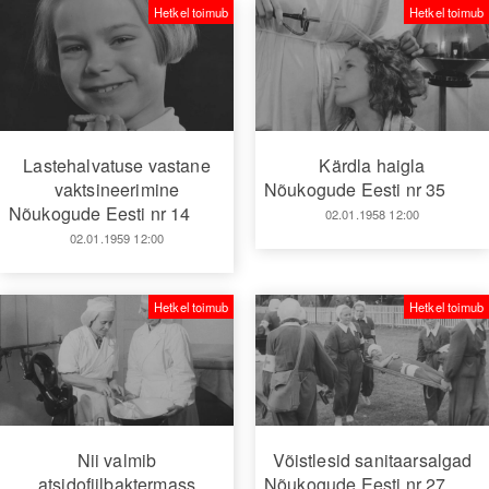
Hetkel toimub
Hetkel toimub
Lastehalvatuse vastane
Kärdla haigla
vaktsineerimine
Nõukogude Eesti nr 35
Nõukogude Eesti nr 14
02.01.1958 12:00
02.01.1959 12:00
Hetkel toimub
Hetkel toimub
Nii valmib
Võistlesid sanitaarsalgad
atsidofiilbaktermass
Nõukogude Eesti nr 27