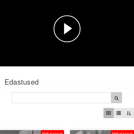
Esita
video
Edastused
Hetkel toimub
Hetkel toimub