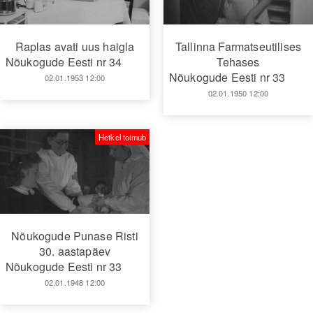
Raplas avati uus haigla
Tallinna Farmatseutilises
Nõukogude Eesti nr 34
Tehases
Nõukogude Eesti nr 33
02.01.1953 12:00
02.01.1950 12:00
Hetkel toimub
Nõukogude Punase Risti
30. aastapäev
Nõukogude Eesti nr 33
02.01.1948 12:00