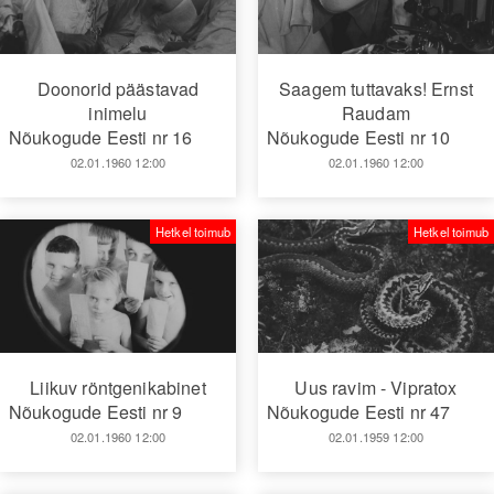
Doonorid päästavad
Saagem tuttavaks! Ernst
inimelu
Raudam
Nõukogude Eesti nr 16
Nõukogude Eesti nr 10
02.01.1960 12:00
02.01.1960 12:00
Hetkel toimub
Hetkel toimub
Liikuv röntgenikabinet
Uus ravim - Vipratox
Nõukogude Eesti nr 9
Nõukogude Eesti nr 47
02.01.1960 12:00
02.01.1959 12:00