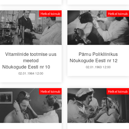
Hetkel toimub
Hetkel toimub
Vitamiinide tootmise uus
Pärnu Polikliinikus
meetod
Nõukogude Eesti nr 12
Nõukogude Eesti nr 10
02.01.1963 12:00
02.01.1964 12:00
Hetkel toimub
Hetkel toimub