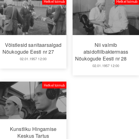
Hetkel toimub
Hetkel toimub
Võistlesid sanitaarsalgad
Nii valmib
Nõukogude Eesti nr 27
atsidofiilbaktermass
Nõukogude Eesti nr 28
02.01.1957 12:00
02.01.1957 12:00
Hetkel toimub
Kunstliku Hingamise
Keskus Tartus