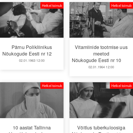
Hetkel toimub
Hetkel toimub
Pärnu Polikliinikus
Vitamiinide tootmise uus
Nõukogude Eesti nr 12
meetod
Nõukogude Eesti nr 10
02.01.1963 12:00
02.01.1964 12:00
Hetkel toimub
Hetkel toimub
10 aastat Tallinna
Võitlus tuberkuloosiga