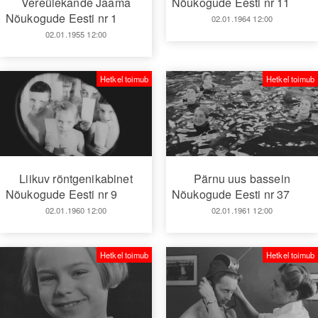
Vereülekande Jaama
Nõukogude Eesti nr 11
Nõukogude Eesti nr 1
02.01.1964 12:00
02.01.1955 12:00
Hetkel toimub
Hetkel toimub
Liikuv röntgenikabinet
Pärnu uus bassein
Nõukogude Eesti nr 9
Nõukogude Eesti nr 37
02.01.1960 12:00
02.01.1961 12:00
Hetkel toimub
Hetkel toimub