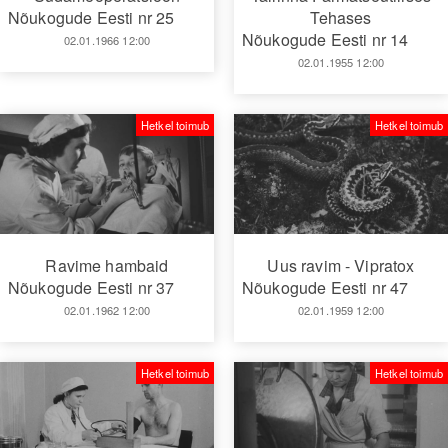
Nõukogude Eesti nr 25
Tehases
Nõukogude Eesti nr 14
02.01.1966 12:00
02.01.1955 12:00
Hetkel toimub
Hetkel toimub
Ravime hambaid
Uus ravim - Vipratox
Nõukogude Eesti nr 37
Nõukogude Eesti nr 47
02.01.1962 12:00
02.01.1959 12:00
Hetkel toimub
Hetkel toimub