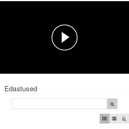
Esita
video
Edastused