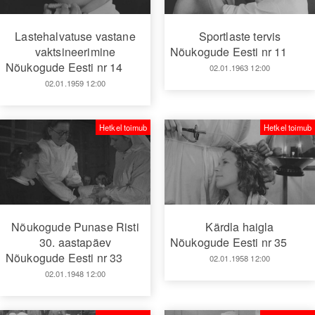
Lastehalvatuse vastane
Sportlaste tervis
vaktsineerimine
Nõukogude Eesti nr 11
Nõukogude Eesti nr 14
02.01.1963 12:00
02.01.1959 12:00
Hetkel toimub
Hetkel toimub
Nõukogude Punase Risti
Kärdla haigla
30. aastapäev
Nõukogude Eesti nr 35
Nõukogude Eesti nr 33
02.01.1958 12:00
02.01.1948 12:00