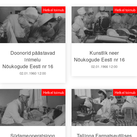
Hetkel toimub
Hetkel toimub
Doonorid päästavad
Kunstlik neer
inimelu
Nõukogude Eesti nr 16
Nõukogude Eesti nr 16
02.01.1966 12:00
02.01.1960 12:00
Hetkel toimub
Hetkel toimub
Südameoperatsioon
Tallinna Farmatseutilises