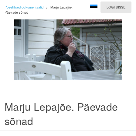
Poeetilised dokumentaalid
>
Marju Lepajõe.
LOGI SISSE
Päevade sõnad
Marju Lepajõe. Päevade
sõnad