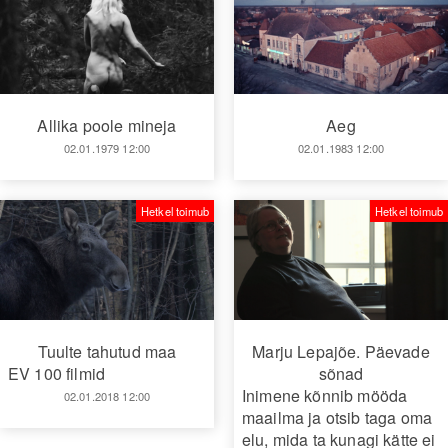
Allika poole mineja
Aeg
02.01.1979 12:00
02.01.1983 12:00
Hetkel toimub
Hetkel toimub
Tuulte tahutud maa
Marju Lepajõe. Päevade
EV 100 filmid
sõnad
Inimene kõnnib mööda
02.01.2018 12:00
maailma ja otsib taga oma
elu, mida ta kunagi kätte ei