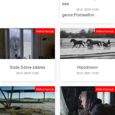
saa.
02.01.2019 12:00
genre:Portreefilm
Hetkel toimub
Hetkel toimub
Süda Sõrve sääres
Hipodroom
02.01.2019 12:00
02.01.2021 12:00
Hetkel toimub
Hetkel toimub