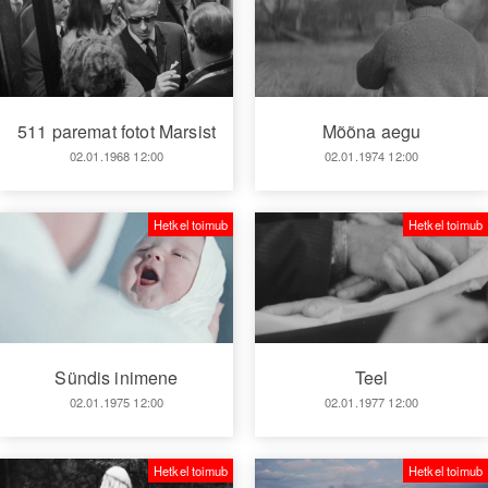
511 paremat fotot Marsist
Mõõna aegu
02.01.1968 12:00
02.01.1974 12:00
Hetkel toimub
Hetkel toimub
Sündis inimene
Teel
02.01.1975 12:00
02.01.1977 12:00
Hetkel toimub
Hetkel toimub