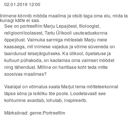
02.01.2019 12:00
Inimene kõnnib mööda maailma ja otsib taga oma elu, mida ta
kunagi kätte ei saa.
See on portreefilm Marju Lepajõest, filoloogist,
religiooniloolasest, Tartu Ülikooli usuteaduskonna
õppejõust. Vaimuka sarmiga mõtestab Marju meie
kaasaega, mil inimese vajadus ja võime süveneda on
taandunud teisejärguliseks. Ka ülikool, õpetatuse ja
kultuuri pühakoda, on kaotamas oma vaimset mõõdet
ning tähendust. Milline on haritlase koht teda mitte
soosivas maailmas?
Vaatajal on võimalus saata Marjut tema mõtteteekonnal
täpse sõna ja isikliku tõe poole. Loodetavasti see
kohtumine avardab, lohutab, inspireerib.
Märksõnad:
genre:Portreefilm