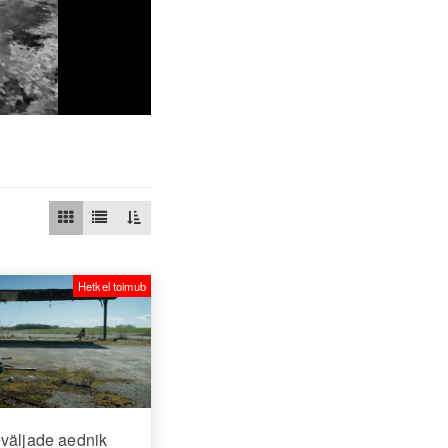
Hetkel toimub
väljade aednik