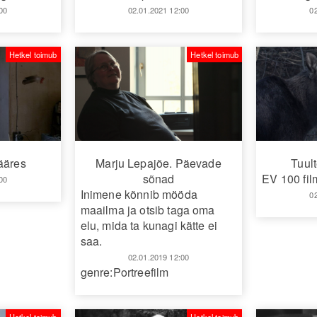
00
02.01.2021 12:00
0
Hetkel toimub
Hetkel toimub
ääres
Marju Lepajõe. Päevade
Tuul
sõnad
EV 100 fil
00
Inimene kõnnib mööda
0
maailma ja otsib taga oma
elu, mida ta kunagi kätte ei
saa.
02.01.2019 12:00
genre:Portreefilm