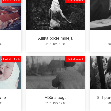
Hetkel toimub
Hetkel toimub
Allika poole mineja
00
02.01.1979 12:00
0
Hetkel toimub
Hetkel toimub
ene
Mõõna aegu
511 pare
00
02.01.1974 12:00
0