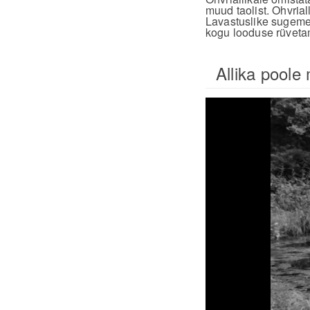
muud taolist. Ohvrial
Lavastuslike sugemet
kogu looduse rüveta
Allika poole