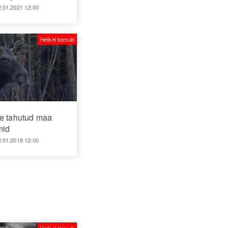
2.01.2021 12:00
Hetkel toimub
te tahutud maa
mid
2.01.2018 12:00