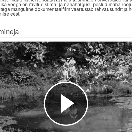
lika veega on ravitud silma- ja nahahaigusi, pestud maha rooju
ega mänguline dokumentaalfilm väärtustab rahvausundit ja ho
mise eest.
 mineja
Esita
video