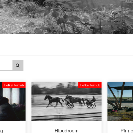
Hetkel toimub
Hetkel toimub
eg
Hipodroom
Pinge