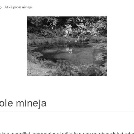
>
Allika poole mineja
oole mineja
takse maagilist tervendatavat mõju ja sinna on ohverdatud raha