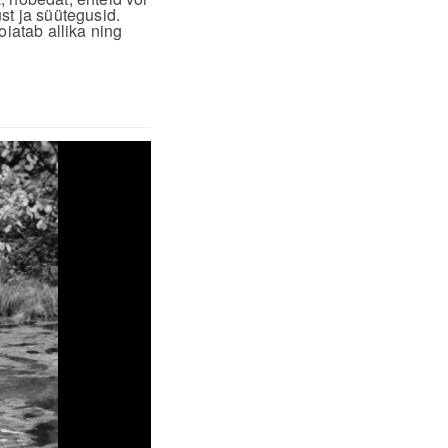
st ja süütegusid.
iatab allika ning