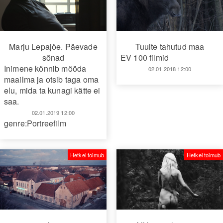
Marju Lepajõe. Päevade
Tuulte tahutud maa
sõnad
EV 100 filmid
Inimene kõnnib mööda
02.01.2018 12:00
maailma ja otsib taga oma
elu, mida ta kunagi kätte ei
saa.
02.01.2019 12:00
genre:Portreefilm
Hetkel toimub
Hetkel toimub