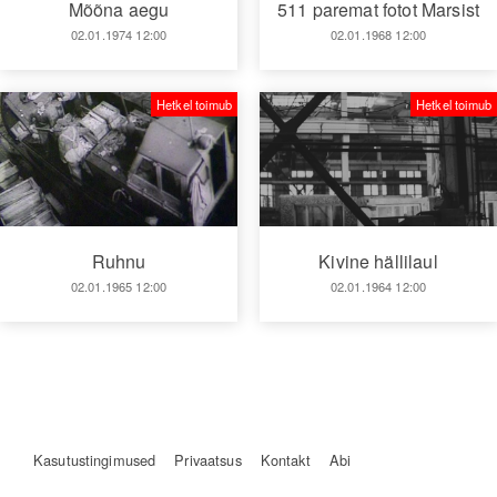
Mõõna aegu
511 paremat fotot Marsist
02.01.1974 12:00
02.01.1968 12:00
Hetkel toimub
Hetkel toimub
Kivine hällilaul
Ruhnu
02.01.1964 12:00
02.01.1965 12:00
Kasutustingimused
Privaatsus
Kontakt
Abi