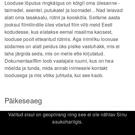
Looduse lõputus ringkäigus on kõigil oma ülesanne -
taimedel, seentel, putukatel ja loomadel... Nad leiavad
alati oma tasakaalu, rütmi ja kooskõla. Seitsme aasta
jooksul filmilindile üles võetud film viib meid Eesti
kodudesse, kus elatakse eemal maailma kaosest,
looduse poolt etteantud rütmis. Aga inimliku loovuse
südames on alati peidus üks pisike vastuhakk, mis ei
taha järgida seda, mis on meile ette kirjutatud.
DokumentaalfIlm loob vaatajale ruumi, kus on hea
mõelda ja tunda, mida annab inimesele kontakt
loodusega ja mis võiks juhtuda, kui see kaob.
Päikeseaeg
Valitud sisul on geopiirang ning see ei ole nähtav Sinu
asukohariigis.