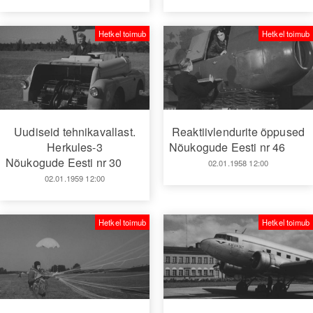
Hetkel toimub
Hetkel toimub
Uudiseid tehnikavallast.
Reaktiivlendurite õppused
Herkules-3
Nõukogude Eesti nr 46
Nõukogude Eesti nr 30
02.01.1958 12:00
02.01.1959 12:00
Hetkel toimub
Hetkel toimub