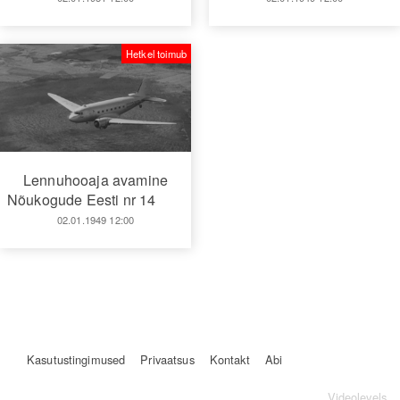
Hetkel toimub
Lennuhooaja avamine
Nõukogude Eesti nr 14
02.01.1949 12:00
Kasutustingimused
Privaatsus
Kontakt
Abi
Videolevels