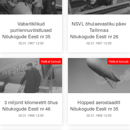
Vabariiklikud
NSVL õhulaevastiku päev
purilennuvõistlused
Tallinnas
Nõukogude Eesti nr 35
Nõukogude Eesti nr 26
02.01.1957 12:00
02.01.1957 12:00
Hetkel toimub
Hetkel toimub
3 miljonit kilomeetrit õhus
Hüpped aerostaadilt
Nõukogude Eesti nr 46
Nõukogude Eesti nr 35
02.01.1956 12:00
02.01.1956 12:00