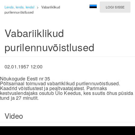
Lenda, lenda, lenda!
>
Vabariiklikud
LOGI SISSE
purilennuvõistlused
Vabariiklikud
purilennuvõistlused
02.01.1957 12:00
Nõukogude Eesti nr 35
Põltsamaal toimuvad vabariiklikud purilennuvõistlused.
Kaadrid võistlustest ja pealtvaatajatest. Parimaks
kestvuslendajaks osutub Ülo Keedus, kes suutis õhus püsida
tund ja 27 minutit.
Video