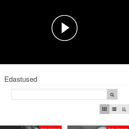
Esita
video
Edastused
Hetkel toimub
Hetkel toimub