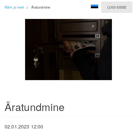
Märk ja meel
>
Äratundmine
LOGI SISSE
Äratundmine
02.01.2023 12:00