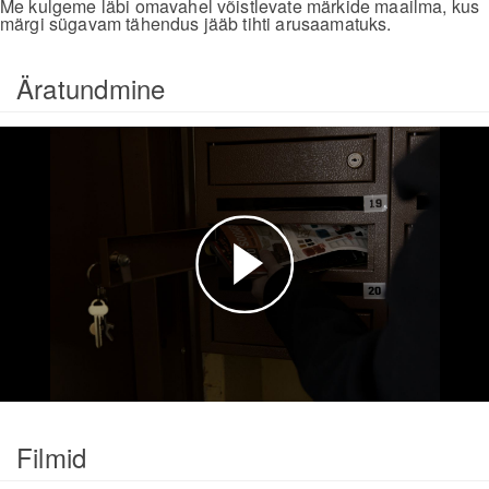
Me kulgeme läbi omavahel võistlevate märkide maailma, kus
märgi sügavam tähendus jääb tihti arusaamatuks.
Äratundmine
Esita
video
Filmid