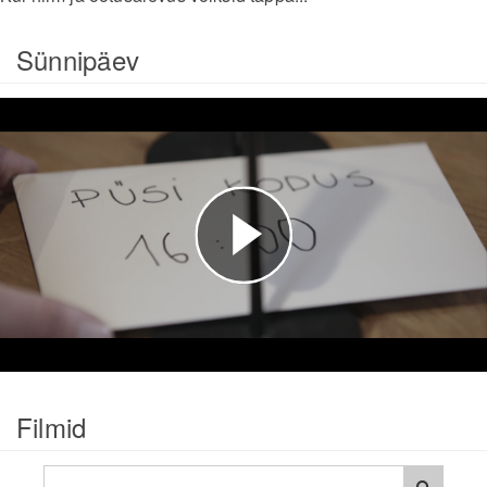
Sünnipäev
Esita
video
Filmid