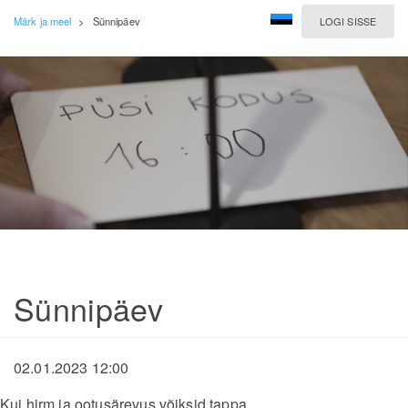
Märk ja meel
>
Sünnipäev
LOGI SISSE
Sünnipäev
02.01.2023 12:00
Kui hirm ja ootusärevus võiksid tappa...