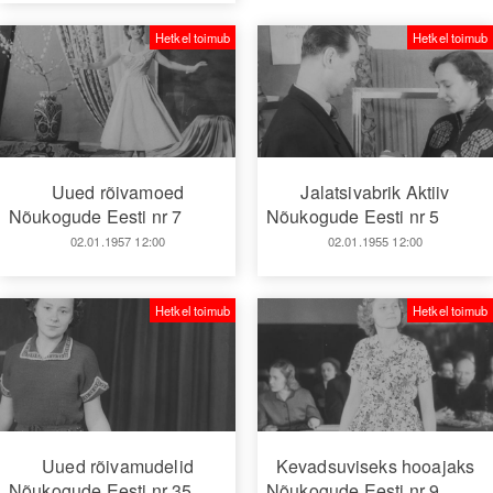
Hetkel toimub
Hetkel toimub
Uued rõivamoed
Jalatsivabrik Aktiiv
Nõukogude Eesti nr 7
Nõukogude Eesti nr 5
02.01.1957 12:00
02.01.1955 12:00
Hetkel toimub
Hetkel toimub
Uued rõivamudelid
Kevadsuviseks hooajaks
Nõukogude Eesti nr 35
Nõukogude Eesti nr 9