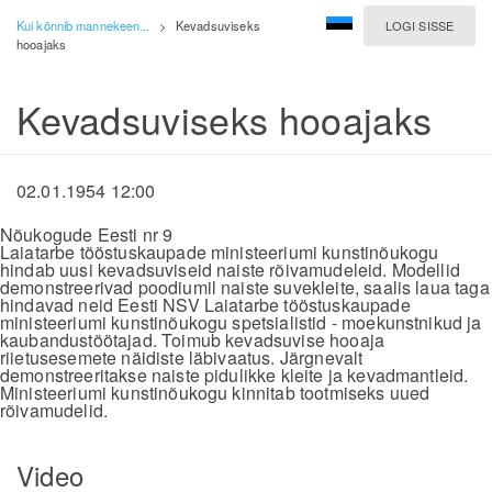
Kui kõnnib mannekeen...
>
Kevadsuviseks
LOGI SISSE
hooajaks
Kevadsuviseks hooajaks
02.01.1954 12:00
Nõukogude Eesti nr 9
Laiatarbe tööstuskaupade ministeeriumi kunstinõukogu
hindab uusi kevadsuviseid naiste rõivamudeleid. Modellid
demonstreerivad poodiumil naiste suvekleite, saalis laua taga
hindavad neid Eesti NSV Laiatarbe tööstuskaupade
ministeeriumi kunstinõukogu spetsialistid - moekunstnikud ja
kaubandustöötajad. Toimub kevadsuvise hooaja
riietusesemete näidiste läbivaatus. Järgnevalt
demonstreeritakse naiste pidulikke kleite ja kevadmantleid.
Ministeeriumi kunstinõukogu kinnitab tootmiseks uued
rõivamudelid.
Video