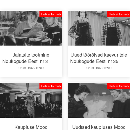
Hetkel toimub
Hetkel toimub
Jalatsite tootmine
Uued töörõivad kaevuritele
Nõukogude Eesti nr 3
Nõukogude Eesti nr 35
02.01.1965 12:00
02.01.1963 12:00
Hetkel toimub
Hetkel toimub
Kaupluse Mood
Uudised kaupluses Mood