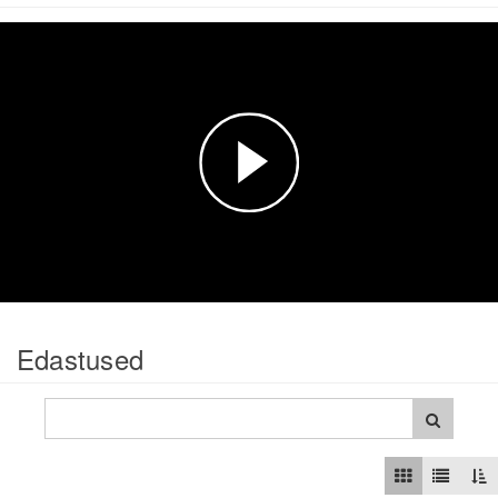
Esita
video
Edastused