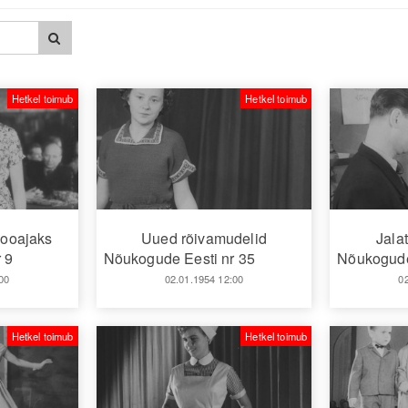
Hetkel toimub
Hetkel toimub
hooajaks
Uued rõivamudelid
Jalat
 9
Nõukogude Eesti nr 35
Nõukogude
00
02.01.1954 12:00
0
Hetkel toimub
Hetkel toimub