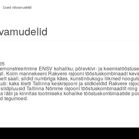
>
Uued rõivamudelid
ivamudelid
35
emonstreerimine ENSV kohaliku, põlevkivi- ja keemiatööstuse
gil. Kolm mannekeeni Rakvere rajooni tööstuskombinaadi keva
helt saali, sildid numbriga käes, kunstinõukogu liikmed noogut
b: kaks kleiti Tallinna keskrajooni ja siidkleidid Rakvere rajo
 siidpluusid Tallinna Nõmme rajooni tööstuskombinaadilt ning
 läbi ja kinnitas tootmiseks kohalike tööstuskombinaatide poo
ed tegumoed.