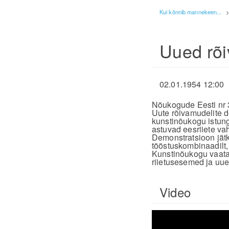
Kui kõnnib mannekeen...
Uued rõ
02.01.1954 12:00
Nõukogude Eesti nr 
Uute rõivamudelite d
kunstinõukogu istun
astuvad eesriiete va
Demonstratsioon jätku
tööstuskombinaadilt,
Kunstinõukogu vaatas
riietusesemed ja uu
Video