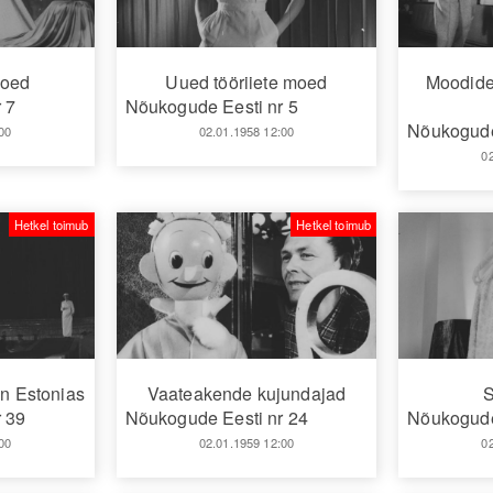
moed
Uued tööriiete moed
Moodide
 7
Nõukogude Eesti nr 5
Nõukogude
00
02.01.1958 12:00
0
Hetkel toimub
Hetkel toimub
n Estonias
Vaateakende kujundajad
 39
Nõukogude Eesti nr 24
Nõukogude
00
02.01.1959 12:00
0