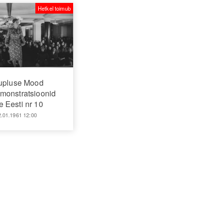
Hetkel toimub
upluse Mood
onstratsioonid
 Eesti nr 10
2.01.1961 12:00