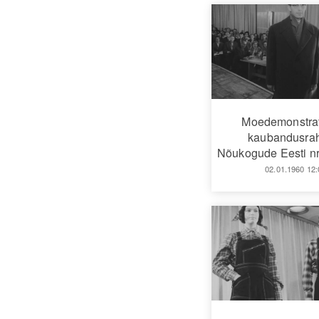
Moedemonstra
kaubandusra
Nõukogude Eesti nr
02.01.1960 12: