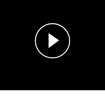
Esita
video