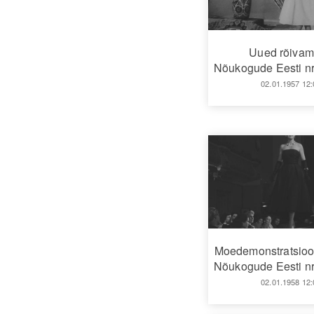
Uued rõiva
Nõukogude Eesti nr
02.01.1957 12:
Moedemonstratsioo
Nõukogude Eesti nr
02.01.1958 12: