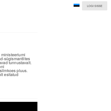
LOGI SISSE
 ministeeriumi
d-sügismantlites
avad tunnustavalt.
oni
 silmkoes pluus.
lt esitatud