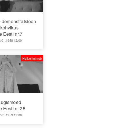
 demonstratsioon
kohvikus
 Eesti nr.7
2.01.1958 12:00
Hetkel toimub
Sügismoed
 Eesti nr 35
2.01.1959 12:00