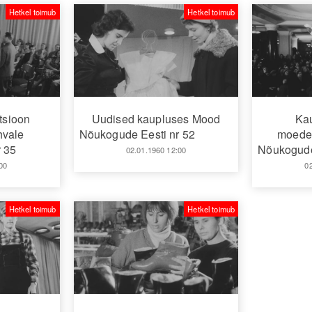
Hetkel toimub
Hetkel toimub
tsioon
Uudised kaupluses Mood
Ka
hvale
Nõukogude Eesti nr 52
moedem
 35
Nõukogude
02.01.1960 12:00
00
0
Hetkel toimub
Hetkel toimub