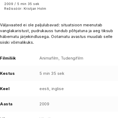
2009 / 5 min 35 sek
Režissöör: Kristjan Holm
Väljavaated ei ole paljulubavad: situatsioon meenutab
vanglakaristust, pudrukauss tundub põhjatuna ja aeg tiksub
häbematu järjekindlusega. Ootamatu avastus muudab selle
siiski võimalikuks.
Filmiliik
Animafilm, Tudengifilm
Kestus
5 min 35 sek
Keel
eesti, inglise
Aasta
2009