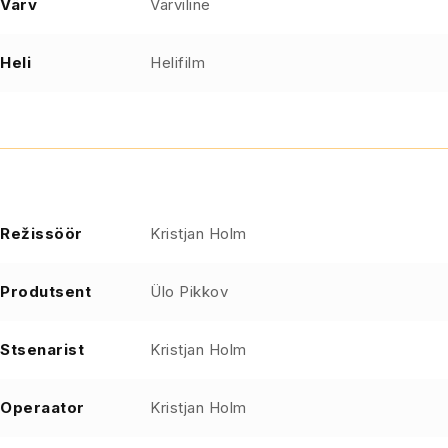
Värv
Värviline
Heli
Helifilm
Režissöör
Kristjan Holm
Produtsent
Ülo Pikkov
Stsenarist
Kristjan Holm
Operaator
Kristjan Holm