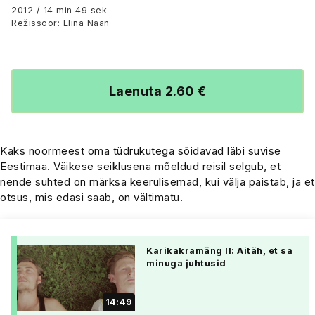
et sa minuga juhtusid
2012 / 14 min 49 sek
Režissöör: Elina Naan
Laenuta 2.60 €
Kaks noormeest oma tüdrukutega sõidavad läbi suvise
Eestimaa. Väikese seiklusena mõeldud reisil selgub, et
nende suhted on märksa keerulisemad, kui välja paistab, ja et
otsus, mis edasi saab, on vältimatu.
Karikakramäng II: Aitäh, et sa
minuga juhtusid
14:49