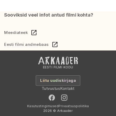
Sooviksid veel infot antud filmi kohta?
Meediateek
Eesti filmi andmebaas
EESTI FILMI KODU
Liitu uudiskirjaga
Tutvustus
Kontakt
Kasutustingimused
Privaatsuspoliitika
2026 © Arkaader