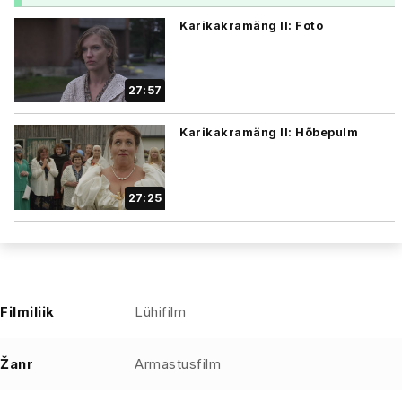
Karikakramäng II: Foto
27:57
Karikakramäng II: Hõbepulm
27:25
Filmiliik
Lühifilm
Žanr
Armastusfilm