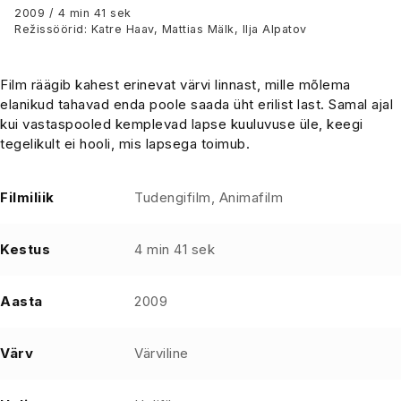
2009 / 4 min 41 sek
Režissöörid: Katre Haav, Mattias Mälk, Ilja Alpatov
Film räägib kahest erinevat värvi linnast, mille mõlema
elanikud tahavad enda poole saada üht erilist last. Samal ajal
kui vastaspooled kemplevad lapse kuuluvuse üle, keegi
tegelikult ei hooli, mis lapsega toimub.
Filmiliik
Tudengifilm, Animafilm
Kestus
4 min 41 sek
Aasta
2009
Värv
Värviline