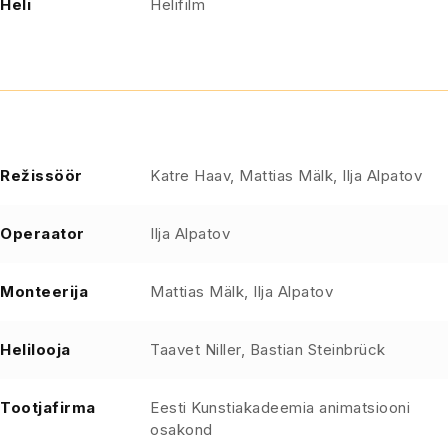
Heli
Helifilm
Režissöör
Katre Haav, Mattias Mälk, Ilja Alpatov
Operaator
Ilja Alpatov
Monteerija
Mattias Mälk, Ilja Alpatov
Helilooja
Taavet Niller, Bastian Steinbrück
Tootjafirma
Eesti Kunstiakadeemia animatsiooni
osakond