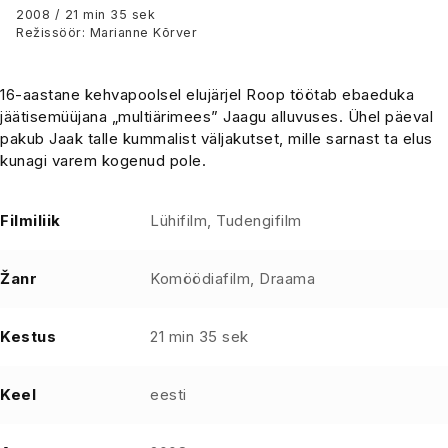
2008 / 21 min 35 sek
Režissöör: Marianne Kõrver
16-aastane kehvapoolsel elujärjel Roop töötab ebaeduka
jäätisemüüjana „multiärimees” Jaagu alluvuses. Ühel päeval
pakub Jaak talle kummalist väljakutset, mille sarnast ta elus
kunagi varem kogenud pole.
Filmiliik
Lühifilm, Tudengifilm
Žanr
Komöödiafilm, Draama
Kestus
21 min 35 sek
Keel
eesti