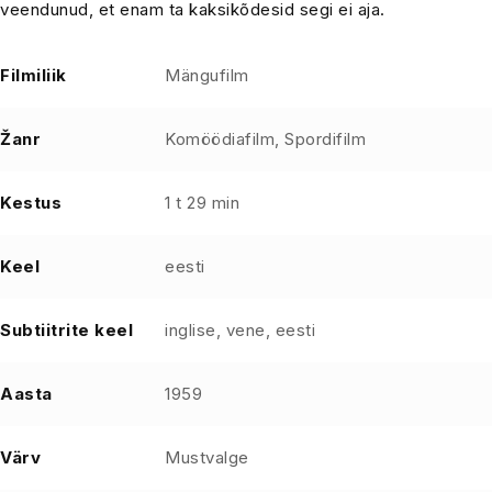
veendunud, et enam ta kaksikõdesid segi ei aja.
Filmiliik
Mängufilm
Žanr
Komöödiafilm, Spordifilm
Kestus
1 t 29 min
Keel
eesti
Subtiitrite keel
inglise, vene, eesti
Aasta
1959
Värv
Mustvalge