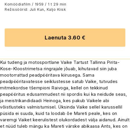
Komöödiafilm / 1959 / 1 t 29 min
Režissöörid: Juli Kun, Kaljo Kiisk
Laenuta 3.60 €
Kui tudeng ja motosportlane Vaike Tartust Tallinna Pirita-
Kose-Kloostrimetsa ringrajale jõuab, kihutavad siin juba
mootorrattad peadpööritava kiirusega. Sama
peadpööritavatesse seiklustesse satub Vaike, tutvudes
mitmekordse tšempioni Raivoga, kellel on tekkinud
peapööritus edusammudest nii spordis kui ka neidude seas,
ja meistrikandidaadi Heinoga, kes pakub Vaikele abi
võistlusteks valmistumisel. Üksinda Vaike sellel karussellil
püsida ei suuda, kuid ta loodab õe Mareti peale, kes on
varemgi Vaiket keerulistest olukordadest välja aidanud. Ainult
et nüüd tuleb mängu ka Mareti värske abikaasa Ants, kes on