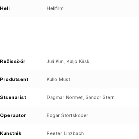
Heli
Helifilm
Režissöör
Juli Kun, Kaljo Kiisk
Produtsent
Kullo Must
Stsenarist
Dagmar Normet, Sandor Stern
Operaator
Edgar Štõrtskober
Kunstnik
Peeter Linzbach