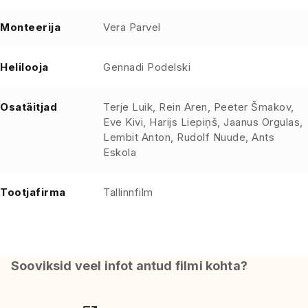
Monteerija
Vera Parvel
Helilooja
Gennadi Podelski
Osatäitjad
Terje Luik, Rein Aren, Peeter Šmakov,
Eve Kivi, Harijs Liepiņš, Jaanus Orgulas,
Lembit Anton, Rudolf Nuude, Ants
Eskola
Tootjafirma
Tallinnfilm
Sooviksid veel infot antud filmi kohta?