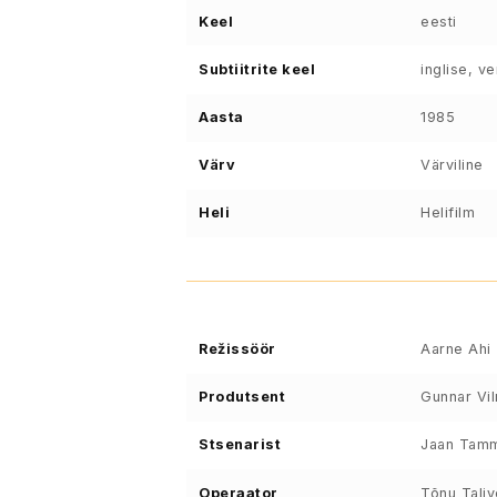
Keel
eesti
Subtiitrite keel
inglise, v
Aasta
1985
Värv
Värviline
Heli
Helifilm
Režissöör
Aarne Ahi
Produtsent
Gunnar Vi
Stsenarist
Jaan Tamm
Operaator
Tõnu Tali