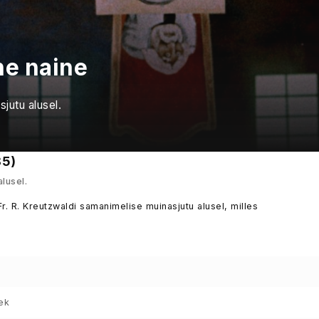
ne naine
jutu alusel.
85)
lusel.
. R. Kreutzwaldi samanimelise muinasjutu alusel, milles
ek