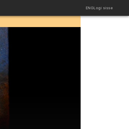
ENG
Logi sisse
Filmiriiul
Kureeritud kogud
Filmikaart
Ajajoon
Koolidele
Hinnad
ENG