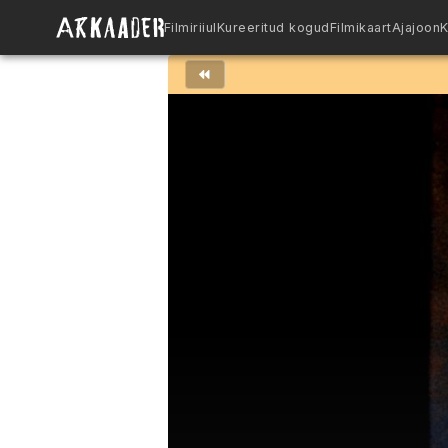
Filmiriiul
Kureeritud kogud
Filmikaart
Ajajoon
K