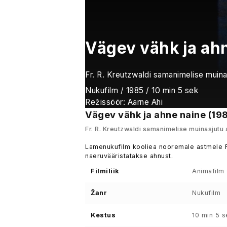
Vägev vähk ja ah
Fr. R. Kreutzwaldi samanimelise muinas
Nukufilm / 1985 / 10 min 5 sek
Režissöör: Aarne Ahi
Vägev vähk ja ahne naine (19
Fr. R. Kreutzwaldi samanimelise muinasjutu a
Lamenukufilm kooliea nooremale astmele Fr
naeruvääristatakse ahnust.
Filmiliik
Animafilm
Žanr
Nukufilm
Kestus
10 min 5 s