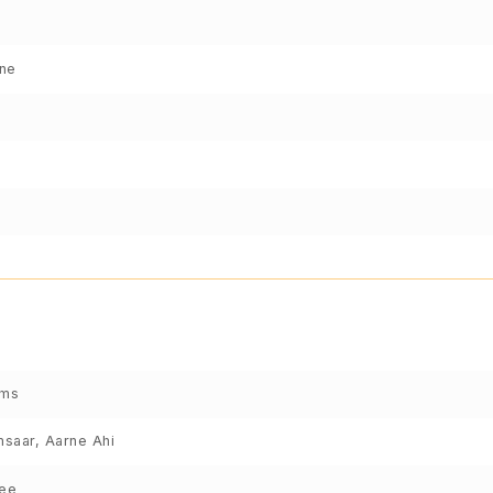
ene
lms
saar, Aarne Ahi
vee