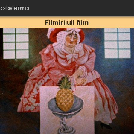
oolidele
Hinnad
Filmiriiuli film