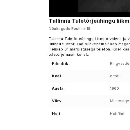
Tallinna Tuletõrjeühingu liikm
Nõukogude Eesti nr 18
Tallinna Tuletõrjeühingu liikmed valves ja v
ühingu tuletõrjujad puhkehetkel: kes magab
Heliseb 01 märgistusega telefon. Koer kaas
tuletõrjemasin kohalt.
Filmiliik
Ringvaade
Keel
eesti
Aasta
1960
Värv
Mustvalge
Heli
Helifilm