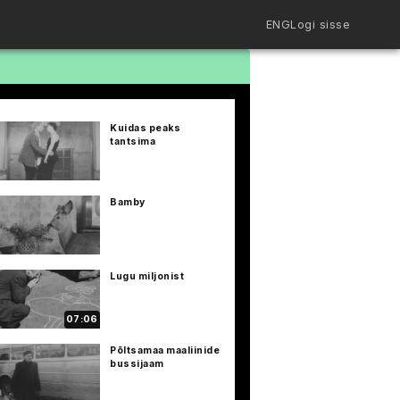
ENG
Logi sisse
Filmiriiul
Kureeritud kogud
Filmikaart
Kuidas peaks
Ajajoon
tantsima
Koolidele
Hinnad
ENG
Bamby
Lugu miljonist
07:06
Põltsamaa maaliinide
bussijaam