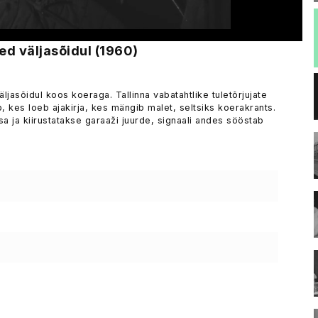
ed väljasõidul (1960)
äljasõidul koos koeraga. Tallinna vabatahtlike tuletõrjujate
, kes loeb ajakirja, kes mängib malet, seltsiks koerakrants.
a ja kiirustatakse garaaži juurde, signaali andes sööstab