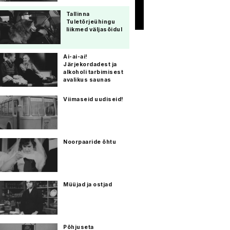
Tallinna
Tuletõrjeühingu
liikmed väljasõidul
Ai-ai-ai!
Järjekordadest ja
alkoholi tarbimisest
avalikus saunas
Viimaseid uudiseid!
Noorpaaride õhtu
Müüjad ja ostjad
Põhjuseta