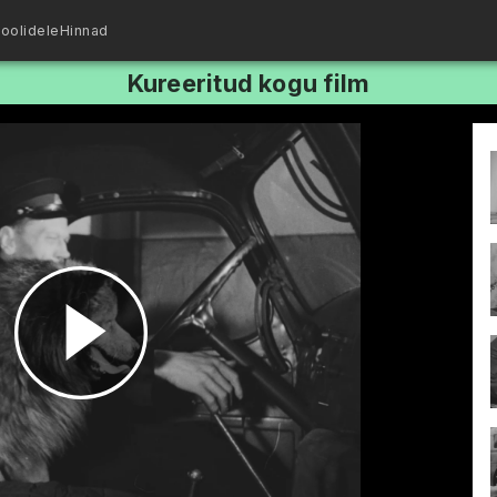
oolidele
Hinnad
Kureeritud kogu film
Esita
video