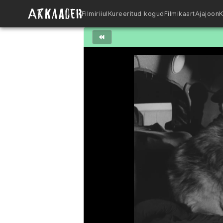
Filmiriiul
Kureeritud kogud
Filmikaart
Ajajoon
K