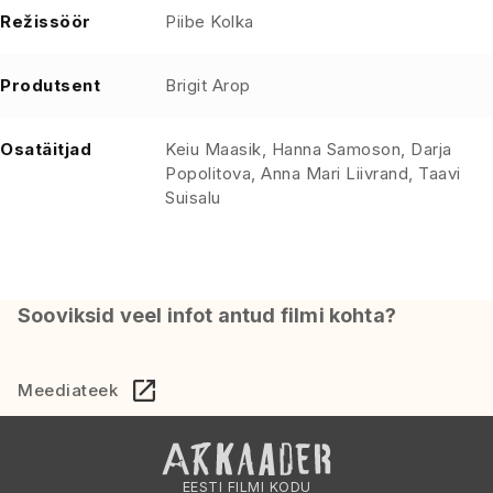
Režissöör
Piibe Kolka
Produtsent
Brigit Arop
Osatäitjad
Keiu Maasik, Hanna Samoson, Darja
Popolitova, Anna Mari Liivrand, Taavi
Suisalu
Sooviksid veel infot antud filmi kohta?
Meediateek
EESTI FILMI KODU