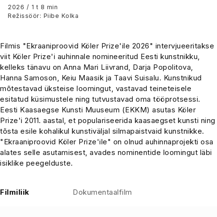
Prize'ile 2026
2026 / 1 t 8 min
Režissöör: Piibe Kolka
Filmis "Ekraaniproovid Köler Prize'ile 2026" intervjueeritakse
viit Köler Prize'i auhinnale nomineeritud Eesti kunstnikku,
kelleks tänavu on Anna Mari Liivrand, Darja Popolitova,
Hanna Samoson, Keiu Maasik ja Taavi Suisalu. Kunstnikud
mõtestavad üksteise loomingut, vastavad teineteisele
esitatud küsimustele ning tutvustavad oma tööprotsessi.
Eesti Kaasaegse Kunsti Muuseum (EKKM) asutas Köler
Prize'i 2011. aastal, et populariseerida kaasaegset kunsti ning
tõsta esile kohalikul kunstiväljal silmapaistvaid kunstnikke.
"Ekraaniproovid Köler Prize'ile" on olnud auhinnaprojekti osa
alates selle asutamisest, avades nominentide loomingut läbi
isiklike peegelduste.
Filmiliik
Dokumentaalfilm