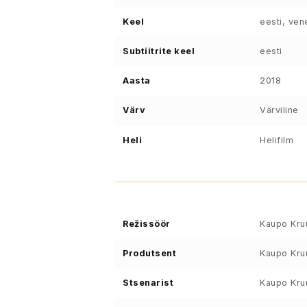
Keel
eesti, ven
Subtiitrite keel
eesti
Aasta
2018
Värv
Värviline
Heli
Helifilm
Režissöör
Kaupo Kru
Produtsent
Kaupo Kru
Stsenarist
Kaupo Kru