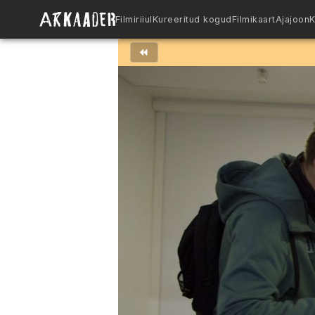
Filmiriiul
Kureeritud kogud
Filmikaart
Ajajoon
K