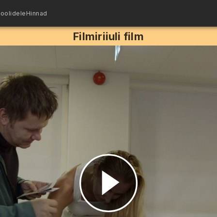
oolidele
Hinnad
Filmiriiuli film
Esita
video