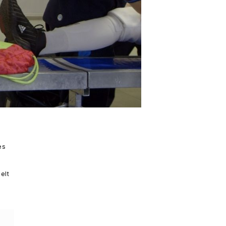
es
elt