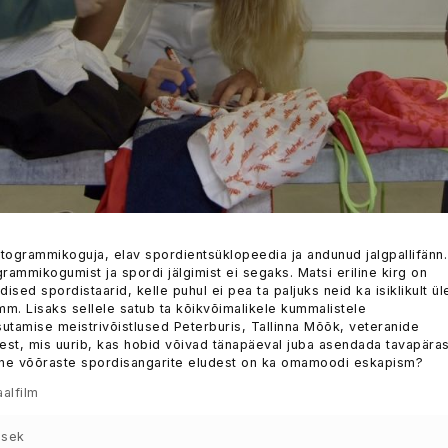
utogrammikoguja, elav spordientsüklopeedia ja andunud jalgpallifänn.
grammikogumist ja spordi jälgimist ei segaks. Matsi eriline kirg on
ed spordistaarid, kelle puhul ei pea ta paljuks neid ka isiklikult ül
mm. Lisaks sellele satub ta kõikvõimalikele kummalistele
isutamise meistrivõistlused Peterburis, Tallinna Mõõk, veteranide
irest, mis uurib, kas hobid võivad tänapäeval juba asendada tavapäras
ine võõraste spordisangarite eludest on ka omamoodi eskapism?
alfilm
 sek