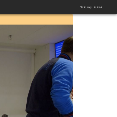
ENG
Logi sisse
Filmiriiul
Kureeritud kogud
Filmikaart
Ajajoon
Koolidele
Hinnad
ENG