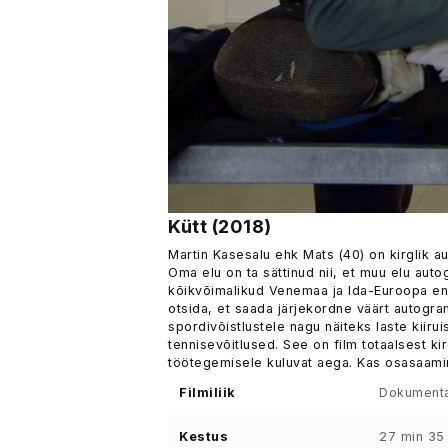
Kütt (2018)
Martin Kasesalu ehk Mats (40) on kirglik a
Oma elu on ta sättinud nii, et muu elu auto
kõikvõimalikud Venemaa ja Ida-Euroopa endis
otsida, et saada järjekordne väärt autogra
spordivõistlustele nagu näiteks laste kiiru
tennisevõitlused. See on film totaalsest k
töötegemisele kuluvat aega. Kas osasaam
Filmiliik
Dokumenta
Kestus
27 min 35