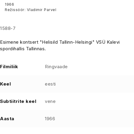
1966
Režissöör: Vladimir Parvel
1588-7
Esimene kontsert "Helisild Tallinn-Helsingi" VSÜ Kalevi
spordihallis Tallinnas.
Filmiliik
Ringvaade
Keel
eesti
Subtiitrite keel
vene
Aasta
1966