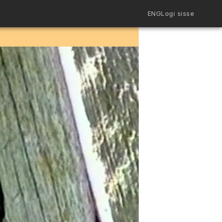
ENG
Logi sisse
Filmiriiul
Kureeritud kogud
Filmikaart
Ajajoon
Koolidele
Hinnad
ENG