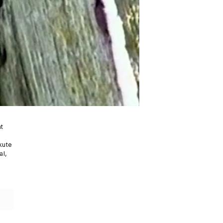
t
kute
al,