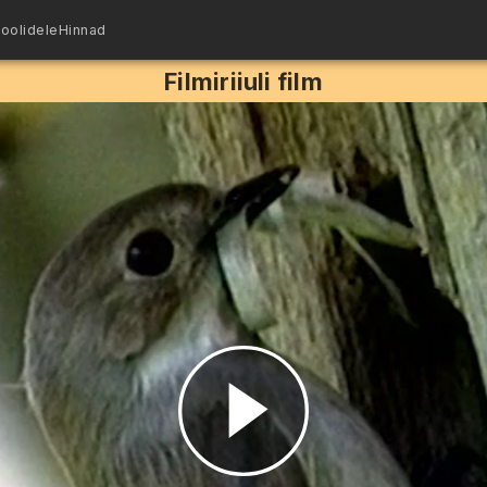
oolidele
Hinnad
Filmiriiuli film
Esita
video