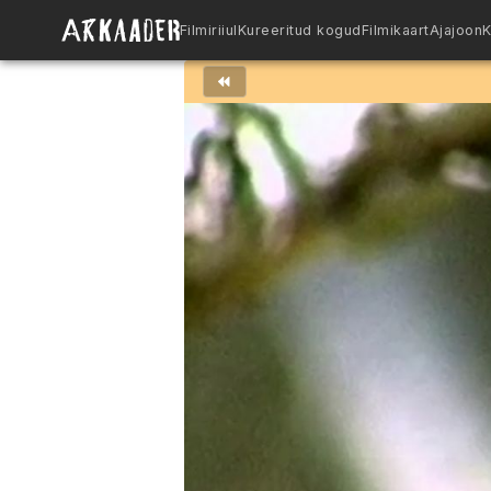
Filmiriiul
Kureeritud kogud
Filmikaart
Ajajoon
K