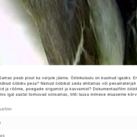
Samas peab pisut ka varjule jääma. Ööbikulaulu on kuulnud igaüks. En
eidnud ööbiku pesa? Näinud ööbikut seda ehitamas või pesamaterjali
d ja rõõme, poegade sirgumist ja kasvamist? Dokumentaalfilm ööbi
is igal aastal toimuvad siinsamas, tihti lausa inimese eluaseme kõrv
alfilm
m
sek