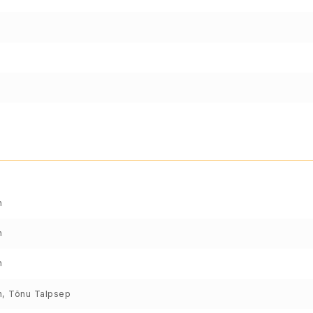
n
n
n
n, Tõnu Talpsep