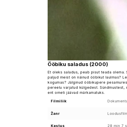
Ööbiku saladus (2000)
Et oleks saladus, peab pisut teada olema. 
paljud meist on näinud ööbikut laulmas? L
kogumas? Jälginud ööbikupere pesamuresi
pereelu varjatud külgedest. Sündmustest, m
ent ometi jäävad märkamatuks.
Filmiliik
Dokumenta
Žanr
Loodusfil
Kestus
28 min 7 