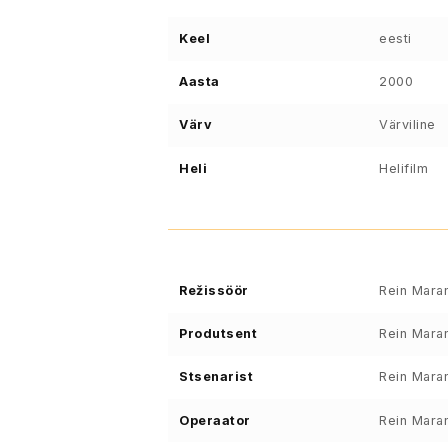
Keel
eesti
Aasta
2000
Värv
Värviline
Heli
Helifilm
Režissöör
Rein Mara
Produtsent
Rein Mara
Stsenarist
Rein Mara
Operaator
Rein Mara