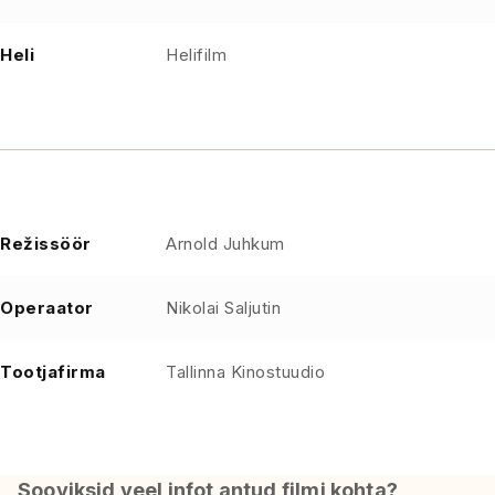
Heli
Helifilm
Režissöör
Arnold Juhkum
Operaator
Nikolai Saljutin
Tootjafirma
Tallinna Kinostuudio
Sooviksid veel infot antud filmi kohta?