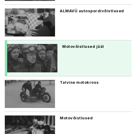
ALMAVÜ autospordivõistlused
Motovõistlused jääl
Talvine motokross
Motovõistlused