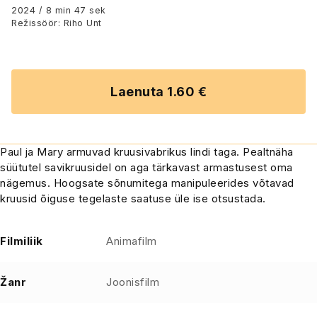
2024 / 8 min 47 sek
Režissöör: Riho Unt
Laenuta 1.60 €
Paul ja Mary armuvad kruusivabrikus lindi taga. Pealtnäha
süütutel savikruusidel on aga tärkavast armastusest oma
nägemus. Hoogsate sõnumitega manipuleerides võtavad
kruusid õiguse tegelaste saatuse üle ise otsustada.
Filmiliik
Animafilm
Žanr
Joonisfilm