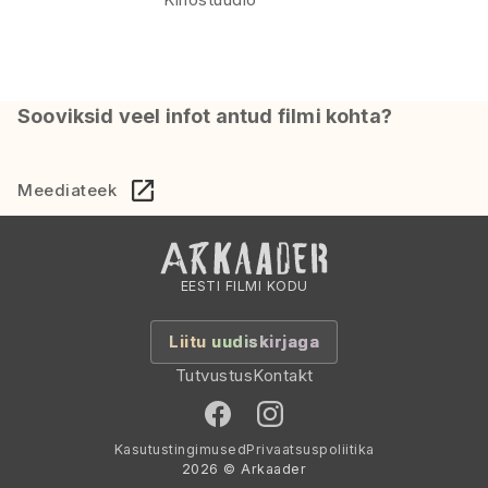
Sooviksid veel infot antud filmi kohta?
Meediateek
EESTI FILMI KODU
Liitu uudiskirjaga
Tutvustus
Kontakt
Kasutustingimused
Privaatsuspoliitika
2026 © Arkaader