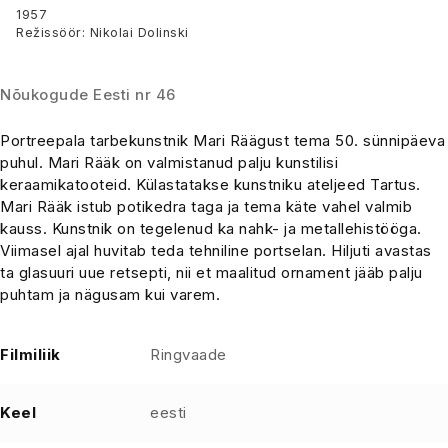
Kunstnik Mari Rääk
1957
Režissöör: Nikolai Dolinski
Nõukogude Eesti nr 46
Portreepala tarbekunstnik Mari Räägust tema 50. sünnipäeva
puhul. Mari Rääk on valmistanud palju kunstilisi
keraamikatooteid. Külastatakse kunstniku ateljeed Tartus.
Mari Rääk istub potikedra taga ja tema käte vahel valmib
kauss. Kunstnik on tegelenud ka nahk- ja metallehistööga.
Viimasel ajal huvitab teda tehniline portselan. Hiljuti avastas
ta glasuuri uue retsepti, nii et maalitud ornament jääb palju
puhtam ja nägusam kui varem.
Filmiliik
Ringvaade
Keel
eesti