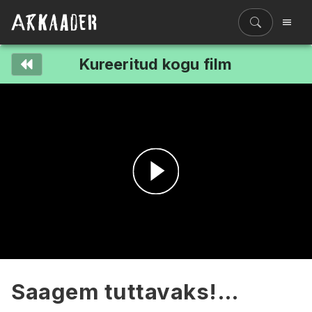
Kureeritud kogu film
Filmiriiul
Kureeritud kogud
Filmikaart
Ajajoon
Koolidele
Hinnad
Esita
ENG
video
Saagem tuttavaks!