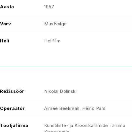
Aasta
1957
Värv
Mustvalge
Heli
Helifilm
Režissöör
Nikolai Dolinski
Operaator
Aimée Beekman, Heino Pars
Tootjafirma
Kunstiliste- ja Kroonikafilmide Tallinna
Kinostuudio