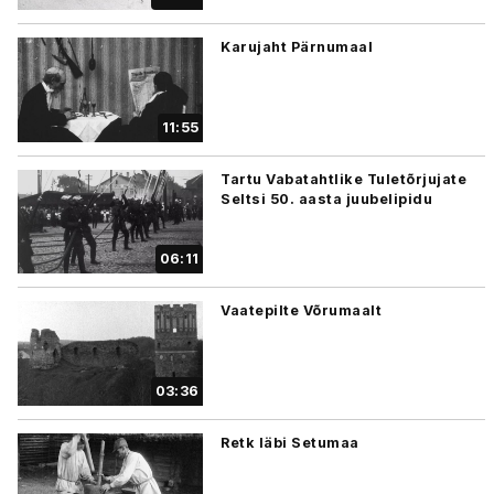
Karujaht Pärnumaal
11:55
Tartu Vabatahtlike Tuletõrjujate
Seltsi 50. aasta juubelipidu
06:11
Vaatepilte Võrumaalt
03:36
Retk läbi Setumaa