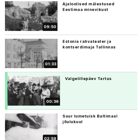
Ajaloolised mälestused
Eestimaa minevikust
09:50
Estonia rahvateater ja
kontserdimaja Tallinnas
01:33
Valgelillepäev Tartus
00:36
Suur lumetuisk Baltimaal
jõulukuul
02:59