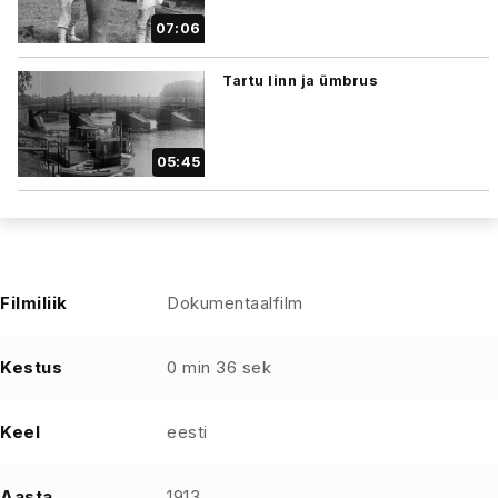
07:06
Tartu linn ja ümbrus
05:45
Filmiliik
Dokumentaalfilm
Kestus
0 min 36 sek
Keel
eesti
Aasta
1913