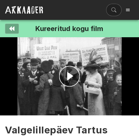
Kureeritud kogu film
Filmiriiul
Kureeritud kogud
Filmikaart
Ajajoon
Koolidele
Hinnad
Esita
ENG
video
Valgelillepäev Tartus