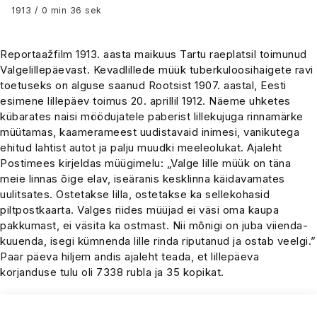
1913 / 0 min 36 sek
Reportaažfilm 1913. aasta maikuus Tartu raeplatsil toimunud
Valgelillepäevast. Kevadlillede müük tuberkuloosihaigete ravi
toetuseks on alguse saanud Rootsist 1907. aastal, Eesti
esimene lillepäev toimus 20. aprillil 1912. Näeme uhketes
kübarates naisi möödujatele paberist lillekujuga rinnamärke
müütamas, kaamerameest uudistavaid inimesi, vanikutega
ehitud lahtist autot ja palju muudki meeleolukat. Ajaleht
Postimees kirjeldas müügimelu: „Valge lille müük on täna
meie linnas õige elav, iseäranis kesklinna käidavamates
uulitsates. Ostetakse lilla, ostetakse ka sellekohasid
piltpostkaarta. Valges riides müüjad ei väsi oma kaupa
pakkumast, ei väsita ka ostmast. Nii mõnigi on juba viienda-
kuuenda, isegi kümnenda lille rinda riputanud ja ostab veelgi.”
Paar päeva hiljem andis ajaleht teada, et lillepäeva
korjanduse tulu oli 7338 rubla ja 35 kopikat.