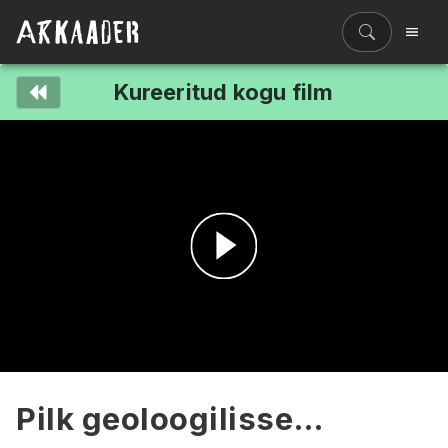
Kureeritud kogu film
Filmiriiul
Kureeritud kogud
Filmikaart
Ajajoon
Koolidele
Hinnad
Esita
ENG
video
Pilk geoloogilisse