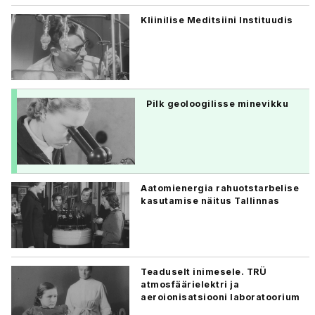
Kliinilise Meditsiini Instituudis
Pilk geoloogilisse minevikku
Aatomienergia rahuotstarbelise
kasutamise näitus Tallinnas
Teaduselt inimesele. TRÜ
atmosfäärielektri ja
aeroionisatsiooni laboratoorium