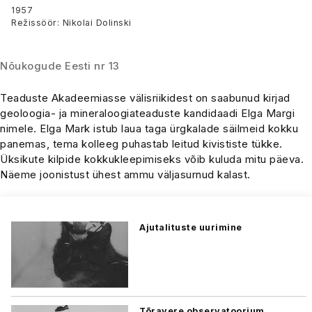
minevikku
1957
Režissöör: Nikolai Dolinski
Nõukogude Eesti nr 13
Teaduste Akadeemiasse välisriikidest on saabunud kirjad
geoloogia- ja mineraloogiateaduste kandidaadi Elga Margi
nimele. Elga Mark istub laua taga ürgkalade säilmeid kokku
panemas, tema kolleeg puhastab leitud kivististe tükke.
Üksikute kilpide kokkukleepimiseks võib kuluda mitu päeva.
Näeme joonistust ühest ammu väljasurnud kalast.
Ajutalituste uurimine
Tõravere observatoorium