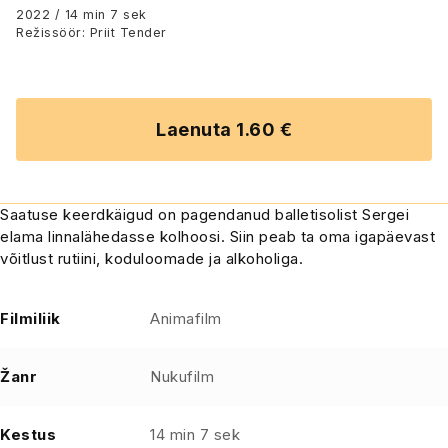
2022 / 14 min 7 sek
Režissöör: Priit Tender
Laenuta 1.60 €
Saatuse keerdkäigud on pagendanud balletisolist Sergei
elama linnalähedasse kolhoosi. Siin peab ta oma igapäevast
võitlust rutiini, koduloomade ja alkoholiga.
Filmiliik
Animafilm
Žanr
Nukufilm
Kestus
14 min 7 sek