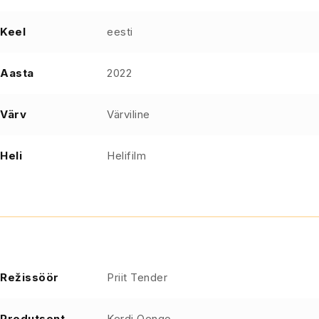
Keel
eesti
Aasta
2022
Värv
Värviline
Heli
Helifilm
Režissöör
Priit Tender
Produtsent
Kerdi Oengo