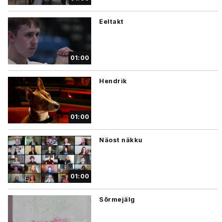
Eeltakt
01:00
Hendrik
01:00
Näost näkku
01:00
Sõrmejälg