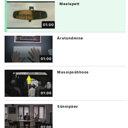
Meelepett
01:00
Äratundmine
01:00
Massipsühhoos
01:00
Sünnipäev
01:00