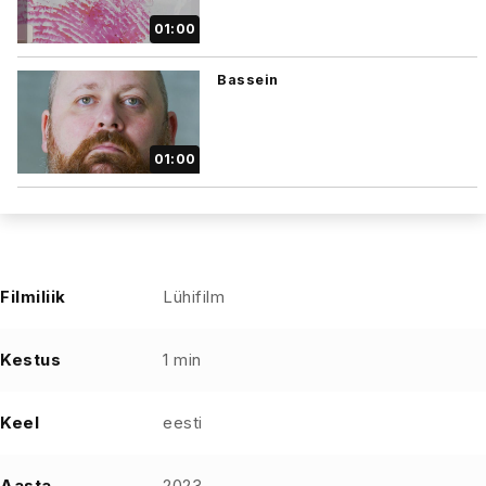
01:00
Bassein
01:00
Filmiliik
Lühifilm
Kestus
1 min
Keel
eesti
Aasta
2023