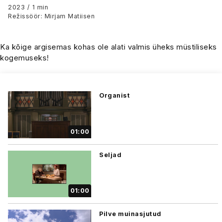
2023 / 1 min
Režissöör: Mirjam Matiisen
Ka kõige argisemas kohas ole alati valmis üheks müstiliseks
kogemuseks!
Organist
01:00
Seljad
01:00
Pilve muinasjutud