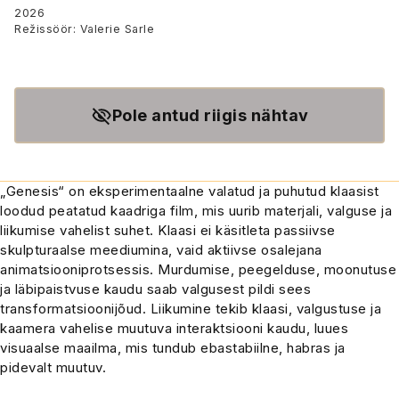
2026
Režissöör: Valerie Sarle
Pole antud riigis nähtav
„Genesis“ on eksperimentaalne valatud ja puhutud klaasist
loodud peatatud kaadriga film, mis uurib materjali, valguse ja
liikumise vahelist suhet. Klaasi ei käsitleta passiivse
skulpturaalse meediumina, vaid aktiivse osalejana
animatsiooniprotsessis. Murdumise, peegelduse, moonutuse
ja läbipaistvuse kaudu saab valgusest pildi sees
transformatsioonijõud. Liikumine tekib klaasi, valgustuse ja
kaamera vahelise muutuva interaktsiooni kaudu, luues
visuaalse maailma, mis tundub ebastabiilne, habras ja
pidevalt muutuv.