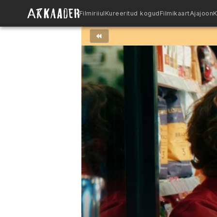
Filmiriiul
Kureeritud kogud
Filmikaart
Ajajoon
K