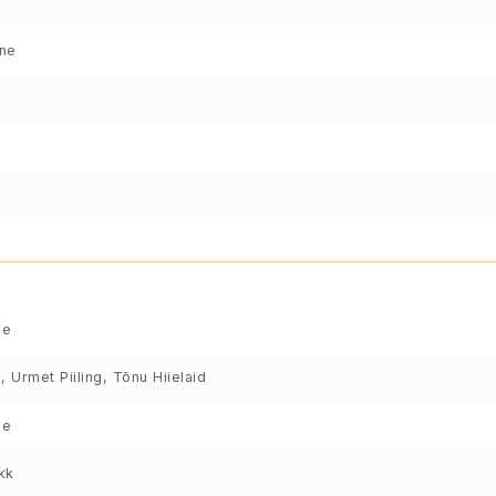
ene
le
, Urmet Piiling, Tõnu Hiielaid
le
kk