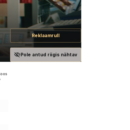
Reklaamrull
Pole antud riigis nähtav
Koos
b