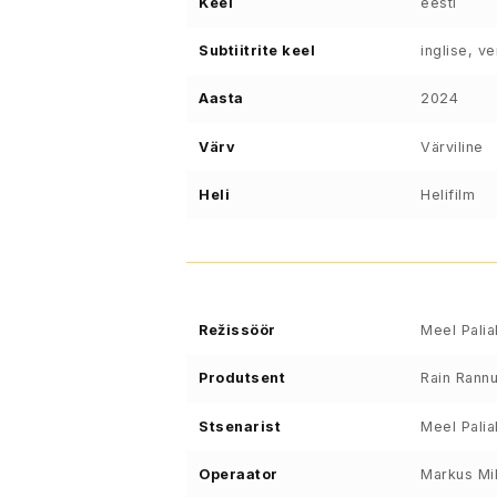
Keel
eesti
Subtiitrite keel
inglise, v
Aasta
2024
Värv
Värviline
Heli
Helifilm
Režissöör
Meel Palia
Produtsent
Rain Rannu
Stsenarist
Meel Palia
Operaator
Markus Mi