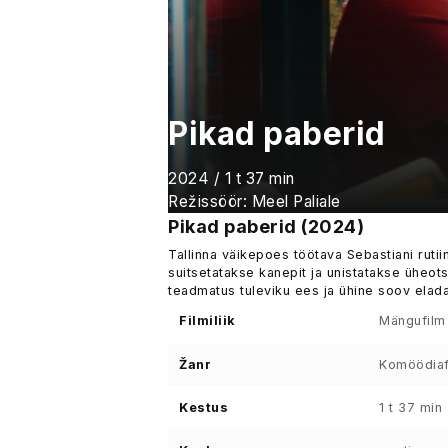
Pikad paberid
2024 / 1 t 37 min
Režissöör: Meel Paliale
Pikad paberid (2024)
Tallinna väikepoes töötava Sebastiani ruti
suitsetatakse kanepit ja unistatakse üheots
teadmatus tuleviku ees ja ühine soov elada
Filmiliik
Mängufilm
Žanr
Komöödiaf
Kestus
1 t 37 min