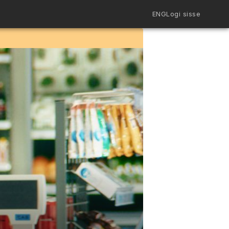
ENG
Logi sisse
Filmiriiul
Kureeritud kogud
Filmikaart
Ajajoon
Koolidele
Hinnad
ENG