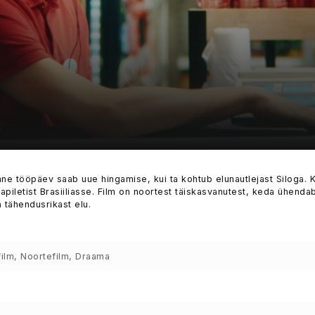
inne tööpäev saab uue hingamise, kui ta kohtub elunautlejast Siloga. 
apiletist Brasiiliasse. Film on noortest täiskasvanutest, keda ühenda
 tähendusrikast elu.
ilm, Noortefilm, Draama