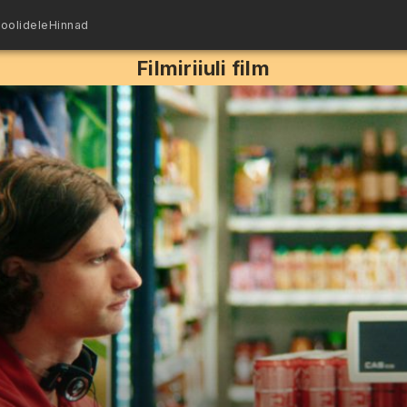
oolidele
Hinnad
Filmiriiuli film