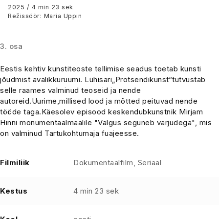
Hinn "Valgus seguneb
2025 / 4 min 23 sek
Režissöör: Maria Uppin
varjudega"
3. osa
Eestis kehtiv kunstiteoste tellimise seadus toetab kunsti
jõudmist avalikkuruumi. Lühisari„Protsendikunst“tutvustab
selle raames valminud teoseid ja nende
autoreid.Uurime,millised lood ja mõtted peituvad nende
tööde taga.Käesolev episood keskendubkunstnik Mirjam
Hinni monumentaalmaalile "Valgus seguneb varjudega", mis
on valminud Tartukohtumaja fuajeesse.
Filmiliik
Dokumentaalfilm, Seriaal
Kestus
4 min 23 sek