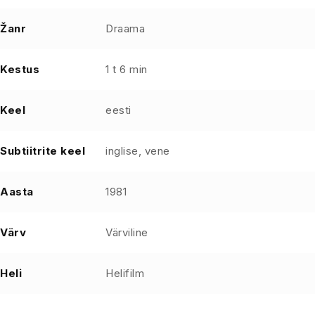
Žanr
Draama
Kestus
1 t 6 min
Keel
eesti
Subtiitrite keel
inglise, vene
Aasta
1981
Värv
Värviline
Heli
Helifilm