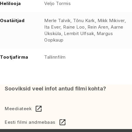
Helilooja
Veljo Tormis
Osatäitjad
Merle Talvik, Tõnu Kark, Mikk Mikiver,
Ita Ever, Raine Loo, Rein Aren, Aarne
Üksküla, Lembit Ulfsak, Margus
Oopkaup
Tootjafirma
Tallinnfilm
Sooviksid veel infot antud filmi kohta?
Meediateek
Eesti filmi andmebaas