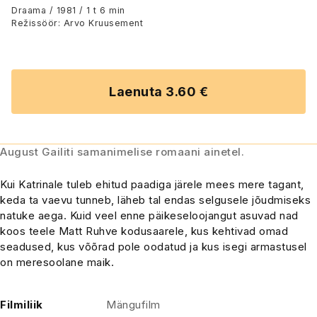
Draama / 1981 / 1 t 6 min
Režissöör: Arvo Kruusement
Laenuta 3.60 €
August Gailiti samanimelise romaani ainetel.
Kui Katrinale tuleb ehitud paadiga järele mees mere tagant,
keda ta vaevu tunneb, läheb tal endas selgusele jõudmiseks
natuke aega. Kuid veel enne päikeseloojangut asuvad nad
koos teele Matt Ruhve kodusaarele, kus kehtivad omad
seadused, kus võõrad pole oodatud ja kus isegi armastusel
on meresoolane maik.
Filmiliik
Mängufilm