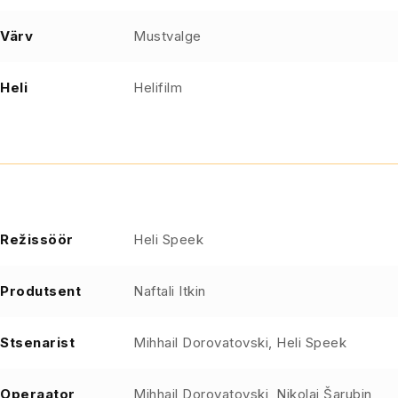
Värv
Mustvalge
Heli
Helifilm
Režissöör
Heli Speek
Produtsent
Naftali Itkin
Stsenarist
Mihhail Dorovatovski, Heli Speek
Operaator
Mihhail Dorovatovski, Nikolai Šarubin