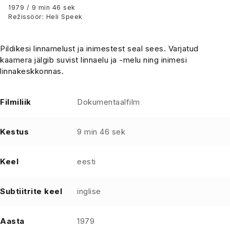
1979 / 9 min 46 sek
Režissöör: Heli Speek
Pildikesi linnamelust ja inimestest seal sees. Varjatud
kaamera jälgib suvist linnaelu ja -melu ning inimesi
linnakeskkonnas.
Filmiliik
Dokumentaalfilm
Kestus
9 min 46 sek
Keel
eesti
Subtiitrite keel
inglise
Aasta
1979