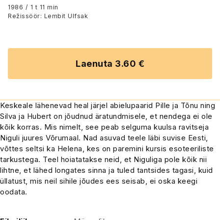
1986 / 1 t 11 min
Režissöör: Lembit Ulfsak
Laenuta 3.60 €
Keskeale lähenevad heal järjel abielupaarid Pille ja Tõnu ning
Silva ja Hubert on jõudnud äratundmisele, et nendega ei ole
kõik korras. Mis nimelt, see peab selguma kuulsa ravitseja
Niguli juures Võrumaal. Nad asuvad teele läbi suvise Eesti,
võttes seltsi ka Helena, kes on paremini kursis esoteeriliste
tarkustega. Teel hoiatatakse neid, et Niguliga pole kõik nii
lihtne, et lähed longates sinna ja tuled tantsides tagasi, kuid
üllatust, mis neil sihile jõudes ees seisab, ei oska keegi
oodata.