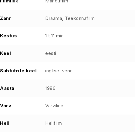
Filmiliik
Mängufilm
Žanr
Draama, Teekonnafilm
Kestus
1 t 11 min
Keel
eesti
Subtiitrite keel
inglise, vene
Aasta
1986
Värv
Värviline
Heli
Helifilm