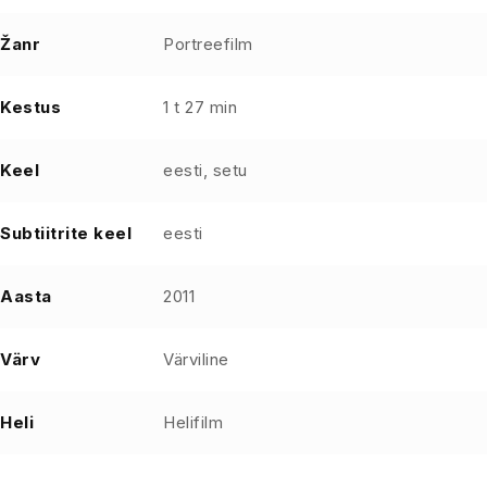
Žanr
Portreefilm
Kestus
1 t 27 min
Keel
eesti, setu
Subtiitrite keel
eesti
Aasta
2011
Värv
Värviline
Heli
Helifilm