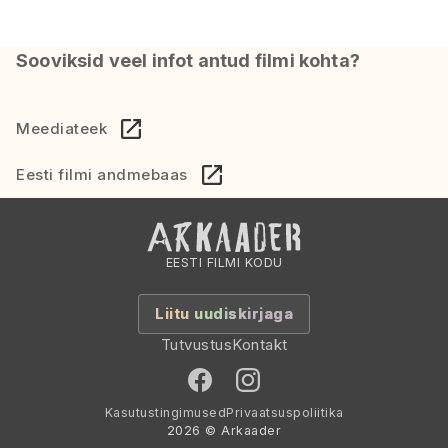
Sooviksid veel infot antud filmi kohta?
Meediateek
Eesti filmi andmebaas
EESTI FILMI KODU
Liitu uudiskirjaga
Tutvustus
Kontakt
Kasutustingimused
Privaatsuspoliitika
2026 © Arkaader