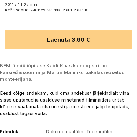
2011 / 1 t 27 min
Režissöörid: Andres Maimik, Kaidi Kaasik
Laenuta 3.60 €
BFM filmiüliõpilase Kaidi Kaasiku magistritöö
kaasrežissöörina ja Martin Männiku bakalaureusetöö
monteerijana.
Eesti kõige andekam, kuid oma andekust järjekindlalt viina
sisse uputanud ja usalduse minetanud filminäitleja üritab
kõigele vaatamata üha uuesti ja uuesti end jalgele upitada,
usaldust tagasi võita.
Filmiliik
Dokumentaalfilm, Tudengifilm