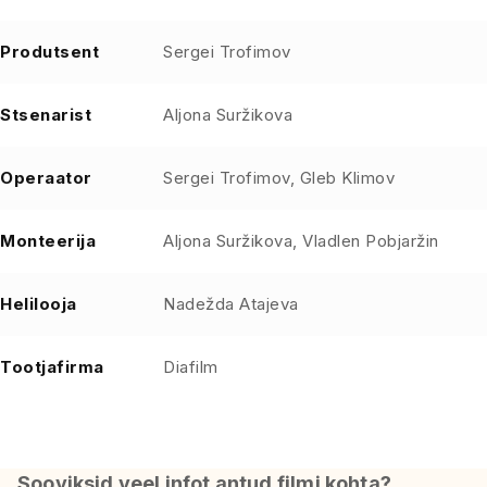
Produtsent
Sergei Trofimov
Stsenarist
Aljona Suržikova
Operaator
Sergei Trofimov, Gleb Klimov
Monteerija
Aljona Suržikova, Vladlen Pobjaržin
Helilooja
Nadežda Atajeva
Tootjafirma
Diafilm
Sooviksid veel infot antud filmi kohta?