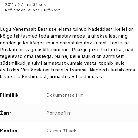
2011 / 27 min 31 sek
Režissöör: Aljona Suržikova
Lugu Venemaalt Eestisse elama tulnud Nadeždast, kellel on
kõige tähtsamad teda armastav mees ja üheksa last ning
nendes ja ka kõiges muus ennast ilmutav Jumal. Laste isa
Rustam on väga usklik inimene. Praegu pere tööl ei käi, nad
tegelevad oma lastega. Naine, kelle laulud on äärmiselt
südamlikud ja tulvil armastust Jumala vastu, teenib laule
esitades Viru keskuse tunnelis lisaraha. Nadežda laulab oma
lastest ja Eestimaast, armastusest ja Jumalast.
Filmiliik
Dokumentaalfilm
Žanr
Portreefilm
Kestus
27 min 31 sek