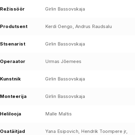
Režissöör
Girlin Bassovskaja
Produtsent
Kerdi Oengo, Andrus Raudsalu
Stsenarist
Girlin Bassovskaja
Operaator
Urmas Jõemees
Kunstnik
Girlin Bassovskaja
Monteerija
Girlin Bassovskaja
Helilooja
Malle Maltis
Osatäitjad
Yana Esipovich, Hendrik Toompere jr,