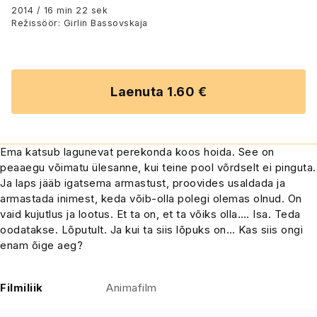
2014 / 16 min 22 sek
Režissöör: Girlin Bassovskaja
Laenuta 1.60 €
Ema katsub lagunevat perekonda koos hoida. See on
peaaegu võimatu ülesanne, kui teine pool võrdselt ei pinguta.
Ja laps jääb igatsema armastust, proovides usaldada ja
armastada inimest, keda võib-olla polegi olemas olnud. On
vaid kujutlus ja lootus. Et ta on, et ta võiks olla…. Isa. Teda
oodatakse. Lõputult. Ja kui ta siis lõpuks on… Kas siis ongi
enam õige aeg?
Filmiliik
Animafilm